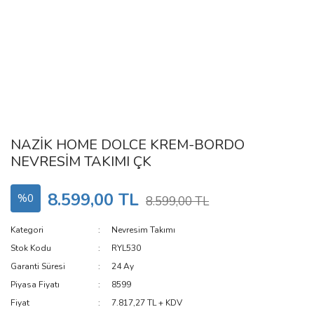
NAZİK HOME DOLCE KREM-BORDO
NEVRESİM TAKIMI ÇK
8.599,00 TL
%0
8.599,00 TL
Kategori
Nevresim Takımı
Stok Kodu
RYL530
Garanti Süresi
24 Ay
Piyasa Fiyatı
8599
Fiyat
7.817,27 TL + KDV