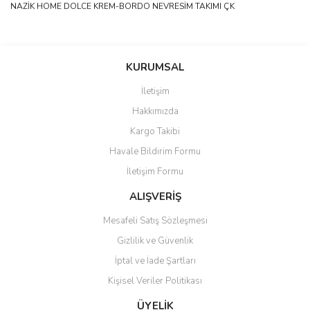
NAZİK HOME DOLCE KREM-BORDO NEVRESİM TAKIMI ÇK
Bu ürünün fiyat bilgisi, resim, ürün açıklamalarında ve diğer
konularda yetersiz gördüğünüz noktaları öneri formunu kullanarak
Bu ürüne ilk yorumu siz yapın!
KURUMSAL
tarafımıza iletebilirsiniz.
Görüş ve önerileriniz için teşekkür ederiz.
İletişim
Yorum Yaz
Hakkımızda
Ürün resmi kalitesiz, bozuk veya görüntülenemiyor.
Kargo Takibi
Ürün açıklamasında eksik bilgiler bulunuyor.
Havale Bildirim Formu
Ürün bilgilerinde hatalar bulunuyor.
İletişim Formu
Ürün fiyatı diğer sitelerden daha pahalı.
Bu ürüne benzer farklı alternatifler olmalı.
ALIŞVERİŞ
Mesafeli Satış Sözleşmesi
Gizlilik ve Güvenlik
İptal ve İade Şartları
Kişisel Veriler Politikası
Gönder
ÜYELİK