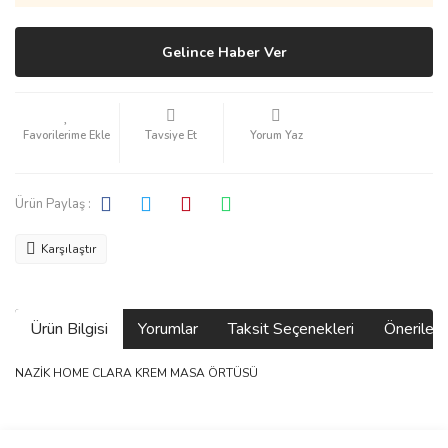
Gelince Haber Ver
Tavsiye Et
Yorum Yaz
Ürün Paylaş :
Karşılaştır
Ürün Bilgisi
Yorumlar
Taksit Seçenekleri
Önerilerin
NAZİK HOME CLARA KREM MASA ÖRTÜSÜ
Bu ürünün fiyat bilgisi, resim, ürün açıklamalarında ve diğer
konularda yetersiz gördüğünüz noktaları öneri formunu kullanarak