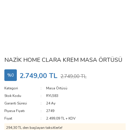
NAZİK HOME CLARA KREM MASA ÖRTÜSÜ
2.749,00 TL
%0
2.749,00 TL
Kategori
Masa Örtüsü
Stok Kodu
RYL583
Garanti Süresi
24 Ay
Piyasa Fiyatı
2749
Fiyat
2.499,09 TL + KDV
294,30 TL den başlayan taksitlerle!