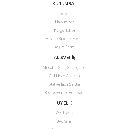
Bu ürüne ilk yorumu siz yapın!
KURUMSAL
tarafımıza iletebilirsiniz.
Görüş ve önerileriniz için teşekkür ederiz.
İletişim
Yorum Yaz
Hakkımızda
Ürün resmi kalitesiz, bozuk veya görüntülenemiyor.
Kargo Takibi
Ürün açıklamasında eksik bilgiler bulunuyor.
Havale Bildirim Formu
Ürün bilgilerinde hatalar bulunuyor.
İletişim Formu
Ürün fiyatı diğer sitelerden daha pahalı.
Bu ürüne benzer farklı alternatifler olmalı.
ALIŞVERİŞ
Mesafeli Satış Sözleşmesi
Gizlilik ve Güvenlik
İptal ve İade Şartları
Kişisel Veriler Politikası
Gönder
ÜYELİK
Yeni Üyelik
Üye Girişi