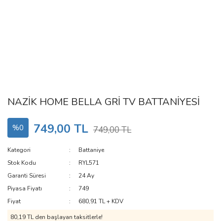
NAZİK HOME BELLA GRİ TV BATTANİYESİ
749,00 TL
%0
749,00 TL
Kategori
Battaniye
Stok Kodu
RYL571
Garanti Süresi
24 Ay
Piyasa Fiyatı
749
Fiyat
680,91 TL + KDV
80,19 TL den başlayan taksitlerle!