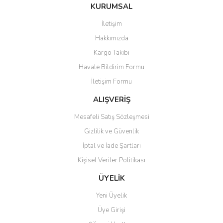
Bu ürüne ilk yorumu siz yapın!
KURUMSAL
tarafımıza iletebilirsiniz.
Görüş ve önerileriniz için teşekkür ederiz.
İletişim
Yorum Yaz
Hakkımızda
Ürün resmi kalitesiz, bozuk veya görüntülenemiyor.
Kargo Takibi
Ürün açıklamasında eksik bilgiler bulunuyor.
Havale Bildirim Formu
Ürün bilgilerinde hatalar bulunuyor.
İletişim Formu
Ürün fiyatı diğer sitelerden daha pahalı.
Bu ürüne benzer farklı alternatifler olmalı.
ALIŞVERİŞ
Mesafeli Satış Sözleşmesi
Gizlilik ve Güvenlik
İptal ve İade Şartları
Kişisel Veriler Politikası
Gönder
ÜYELİK
Yeni Üyelik
Üye Girişi