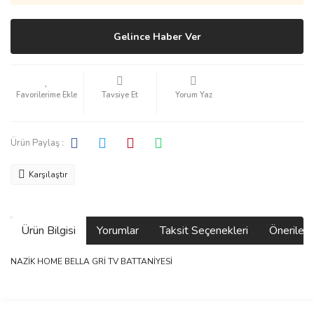
Gelince Haber Ver
Tavsiye Et
Yorum Yaz
Ürün Paylaş :
Karşılaştır
Ürün Bilgisi
Yorumlar
Taksit Seçenekleri
Önerilerin
NAZİK HOME BELLA GRİ TV BATTANİYESİ
Bu ürünün fiyat bilgisi, resim, ürün açıklamalarında ve diğer
konularda yetersiz gördüğünüz noktaları öneri formunu kullanarak