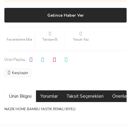
Gelince Haber Ver
Tavsiye Et
Yorum Yaz
Ürün Paylaş :
Karşılaştır
Ürün Bilgisi
Yorumlar
Taksit Seçenekleri
Önerilerin
NAZİK HOME BAMBU YASTIK RENKLİ BİYELİ
Bu ürünün fiyat bilgisi, resim, ürün açıklamalarında ve diğer
konularda yetersiz gördüğünüz noktaları öneri formunu kullanarak