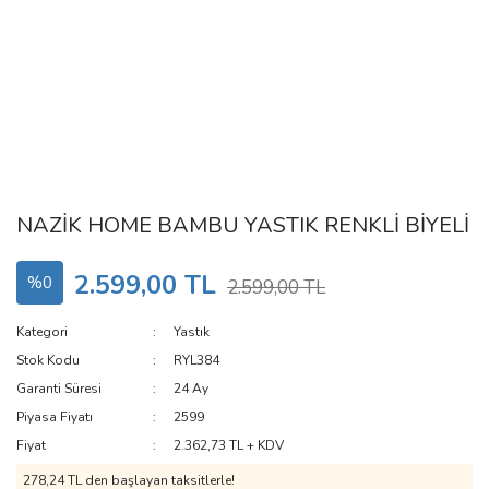
NAZİK HOME BAMBU YASTIK RENKLİ BİYELİ
2.599,00 TL
%0
2.599,00 TL
Kategori
Yastık
Stok Kodu
RYL384
Garanti Süresi
24 Ay
Piyasa Fiyatı
2599
Fiyat
2.362,73 TL + KDV
278,24 TL den başlayan taksitlerle!