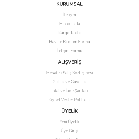
Bu ürüne ilk yorumu siz yapın!
KURUMSAL
tarafımıza iletebilirsiniz.
Görüş ve önerileriniz için teşekkür ederiz.
İletişim
Yorum Yaz
Hakkımızda
Ürün resmi kalitesiz, bozuk veya görüntülenemiyor.
Kargo Takibi
Ürün açıklamasında eksik bilgiler bulunuyor.
Havale Bildirim Formu
Ürün bilgilerinde hatalar bulunuyor.
İletişim Formu
Ürün fiyatı diğer sitelerden daha pahalı.
Bu ürüne benzer farklı alternatifler olmalı.
ALIŞVERİŞ
Mesafeli Satış Sözleşmesi
Gizlilik ve Güvenlik
İptal ve İade Şartları
Kişisel Veriler Politikası
Gönder
ÜYELİK
Yeni Üyelik
Üye Girişi