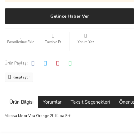
Gelince Haber Ver
Tavsiye Et
Yorum Yaz
Ürün Paylaş :
Karşılaştır
Ürün Bilgisi
Yorumlar
Taksit Seçenekleri
Önerilerin
Mikasa Moor Vita Orange 2li Kupa Seti
Bu ürünün fiyat bilgisi, resim, ürün açıklamalarında ve diğer
konularda yetersiz gördüğünüz noktaları öneri formunu kullanarak