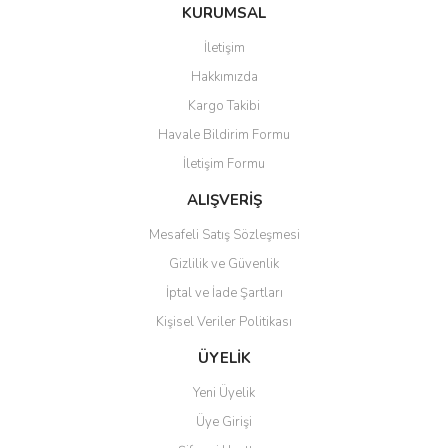
Bu ürüne ilk yorumu siz yapın!
KURUMSAL
tarafımıza iletebilirsiniz.
Görüş ve önerileriniz için teşekkür ederiz.
İletişim
Yorum Yaz
Hakkımızda
Ürün resmi kalitesiz, bozuk veya görüntülenemiyor.
Kargo Takibi
Ürün açıklamasında eksik bilgiler bulunuyor.
Havale Bildirim Formu
Ürün bilgilerinde hatalar bulunuyor.
İletişim Formu
Ürün fiyatı diğer sitelerden daha pahalı.
Bu ürüne benzer farklı alternatifler olmalı.
ALIŞVERİŞ
Mesafeli Satış Sözleşmesi
Gizlilik ve Güvenlik
İptal ve İade Şartları
Kişisel Veriler Politikası
Gönder
ÜYELİK
Yeni Üyelik
Üye Girişi