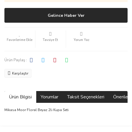
Gelince Haber Ver
Tavsiye Et
Yorum Yaz
Ürün Paylaş :
Karşılaştır
Ürün Bilgisi
Yorumlar
Taksit Seçenekleri
Önerilerin
Mikasa Moor Floral Beyaz 2li Kupa Seti
Bu ürünün fiyat bilgisi, resim, ürün açıklamalarında ve diğer
konularda yetersiz gördüğünüz noktaları öneri formunu kullanarak