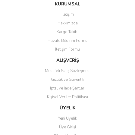
Bu ürüne ilk yorumu siz yapın!
KURUMSAL
tarafımıza iletebilirsiniz.
Görüş ve önerileriniz için teşekkür ederiz.
İletişim
Yorum Yaz
Hakkımızda
Ürün resmi kalitesiz, bozuk veya görüntülenemiyor.
Kargo Takibi
Ürün açıklamasında eksik bilgiler bulunuyor.
Havale Bildirim Formu
Ürün bilgilerinde hatalar bulunuyor.
İletişim Formu
Ürün fiyatı diğer sitelerden daha pahalı.
Bu ürüne benzer farklı alternatifler olmalı.
ALIŞVERİŞ
Mesafeli Satış Sözleşmesi
Gizlilik ve Güvenlik
İptal ve İade Şartları
Kişisel Veriler Politikası
Gönder
ÜYELİK
Yeni Üyelik
Üye Girişi