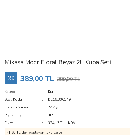
Mikasa Moor Floral Beyaz 2li Kupa Seti
389,00 TL
%0
389,00 TL
Kategori
Kupa
Stok Kodu
DE16.330149
Garanti Süresi
24 Ay
Piyasa Fiyatı
389
Fiyat
324,17 TL + KDV
41,65 TL den başlayan taksitlerle!