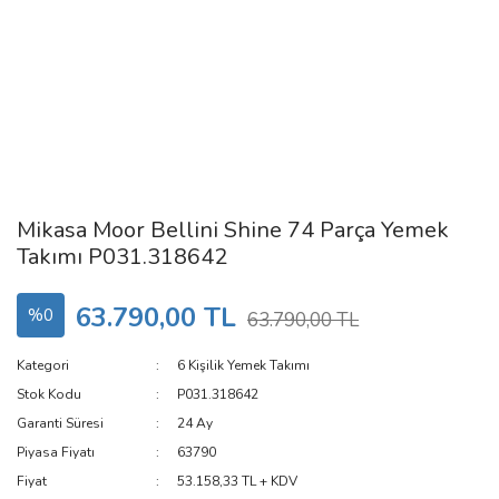
Mikasa Moor Bellini Shine 74 Parça Yemek
Takımı P031.318642
63.790,00 TL
%0
63.790,00 TL
Kategori
6 Kişilik Yemek Takımı
Stok Kodu
P031.318642
Garanti Süresi
24 Ay
Piyasa Fiyatı
63790
Fiyat
53.158,33 TL + KDV