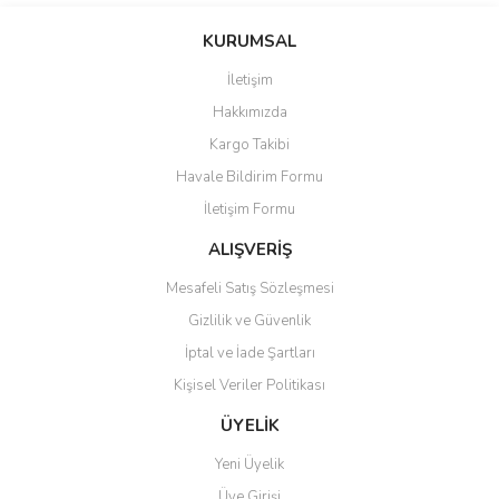
konularda yetersiz gördüğünüz noktaları öneri formunu kullanarak
Bu ürüne ilk yorumu siz yapın!
KURUMSAL
tarafımıza iletebilirsiniz.
Görüş ve önerileriniz için teşekkür ederiz.
İletişim
Yorum Yaz
Hakkımızda
Ürün resmi kalitesiz, bozuk veya görüntülenemiyor.
Kargo Takibi
Ürün açıklamasında eksik bilgiler bulunuyor.
Havale Bildirim Formu
Ürün bilgilerinde hatalar bulunuyor.
İletişim Formu
Ürün fiyatı diğer sitelerden daha pahalı.
Bu ürüne benzer farklı alternatifler olmalı.
ALIŞVERİŞ
Mesafeli Satış Sözleşmesi
Gizlilik ve Güvenlik
İptal ve İade Şartları
Kişisel Veriler Politikası
Gönder
ÜYELİK
Yeni Üyelik
Üye Girişi