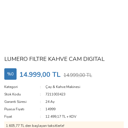
LUMERO FILTRE KAHVE CAM DIGITAL
14.999,00 TL
%0
14.999,00 TL
Kategori
Çay & Kahve Makinesi
Stok Kodu
7211003423
Garanti Süresi
24 Ay
Piyasa Fiyatı
14999
Fiyat
12.499,17 TL + KDV
1.605,77 TL den başlayan taksitlerle!