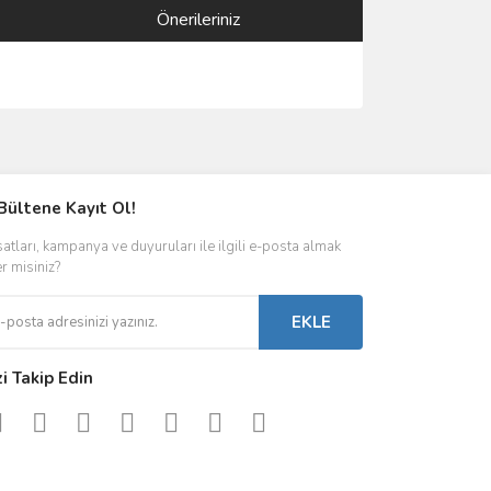
Önerileriniz
ımıza iletebilirsiniz.
Bültene Kayıt Ol!
satları, kampanya ve duyuruları ile ilgili e-posta almak
er misiniz?
EKLE
zi Takip Edin