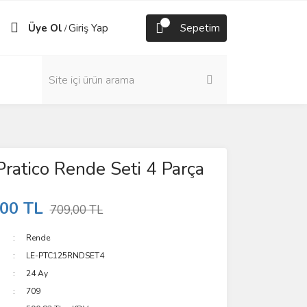
Üye Ol
Giriş Yap
Sepetim
/
ratico Rende Seti 4 Parça
,00 TL
709,00 TL
Rende
LE-PTC125RNDSET4
24 Ay
709