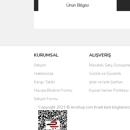
Ürün Bilgisi
Bu ürünün fiyat bilgisi, resim, ürün açıklamalarında 
Görüş ve önerileriniz için teşekkür ederiz.
KURUMSAL
ALIŞVERİŞ
Ürün resmi kalitesiz, bozuk veya görüntülenemiyo
Ürün açıklamasında eksik bilgiler bulunuyor.
İletişim
Mesafeli Satış Sözleşme
Ürün bilgilerinde hatalar bulunuyor.
Hakkımızda
Gizlilik ve Güvenlik
Ürün fiyatı diğer sitelerden daha pahalı.
Kargo Takibi
İptal ve İade Şartları
Bu ürüne benzer farklı alternatifler olmalı.
Havale Bildirim Formu
Kişisel Veriler Politikası
İletişim Formu
Copyright 2021 © ernshop.com
Kredi kartı bilgilerin