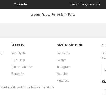
Yorumlar
Taksit Seçenekleri
Leggno Pratico Rende Seti 4 Parça
ve diğer konularda yetersiz gördüğünüz noktaları öneri formunu kullanarak taraf
Bu ürüne ilk yorumu siz yapın!
ÜYELİK
BİZİ TAKİP EDİN
E-
r.
Yorum Yaz
si
Yeni Üyelik
Facebook
Fır
ist
Üye Girişi
Twitter
Şifremi Unuttum
Instagram
Sepetiniz
Youtube
Pinterest
Bi
iz 256bit SSL sertifikası ile korunmaktadır.
Gönder