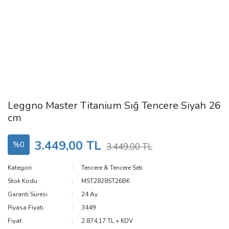
Leggno Master Titanium Sığ Tencere Siyah 26
cm
3.449,00 TL
%0
3.449,00 TL
Kategori
Tencere & Tencere Seti
Stok Kodu
MST2828ST26BK
Garanti Süresi
24 Ay
Piyasa Fiyatı
3449
Fiyat
2.874,17 TL + KDV