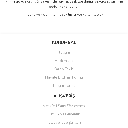
4 mm gövde kalınlığı sayesinde, ısıyı eşit şekilde dağıtır ve yüksek pişirme
performansı sunar.
İndüksiyon dahil tüm ocak tipleriyle kullanılabilir.
Bu ürünün fiyat bilgisi, resim, ürün açıklamalarında ve diğer
konularda yetersiz gördüğünüz noktaları öneri formunu kullanarak
Bu ürüne ilk yorumu siz yapın!
KURUMSAL
tarafımıza iletebilirsiniz.
Görüş ve önerileriniz için teşekkür ederiz.
İletişim
Yorum Yaz
Hakkımızda
Ürün resmi kalitesiz, bozuk veya görüntülenemiyor.
Kargo Takibi
Ürün açıklamasında eksik bilgiler bulunuyor.
Havale Bildirim Formu
Ürün bilgilerinde hatalar bulunuyor.
İletişim Formu
Ürün fiyatı diğer sitelerden daha pahalı.
Bu ürüne benzer farklı alternatifler olmalı.
ALIŞVERİŞ
Mesafeli Satış Sözleşmesi
Gizlilik ve Güvenlik
İptal ve İade Şartları