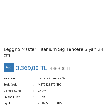
Leggno Master Titanium Sığ Tencere Siyah 24
cm
3.369,00 TL
%0
3.369,00 TL
Kategori
Tencere & Tencere Seti
Stok Kodu
MST2828ST24BK
Garanti Süresi
24 Ay
Piyasa Fiyatı
3369
Fiyat
2.807,50 TL + KDV