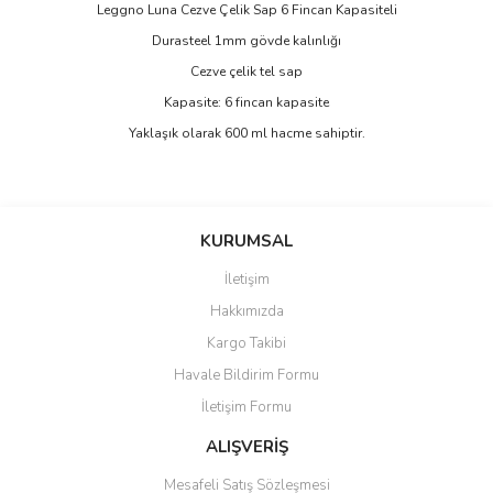
Leggno Luna Cezve Çelik Sap 6 Fincan Kapasiteli
Durasteel 1mm gövde kalınlığı
Cezve çelik tel sap
Kapasite: 6 fincan kapasite
Yaklaşık olarak 600 ml hacme sahiptir.
Bu ürünün fiyat bilgisi, resim, ürün açıklamalarında ve diğer
konularda yetersiz gördüğünüz noktaları öneri formunu kullanarak
Bu ürüne ilk yorumu siz yapın!
KURUMSAL
tarafımıza iletebilirsiniz.
Görüş ve önerileriniz için teşekkür ederiz.
İletişim
Yorum Yaz
Hakkımızda
Ürün resmi kalitesiz, bozuk veya görüntülenemiyor.
Kargo Takibi
Ürün açıklamasında eksik bilgiler bulunuyor.
Havale Bildirim Formu
Ürün bilgilerinde hatalar bulunuyor.
İletişim Formu
Ürün fiyatı diğer sitelerden daha pahalı.
Bu ürüne benzer farklı alternatifler olmalı.
ALIŞVERİŞ
Mesafeli Satış Sözleşmesi