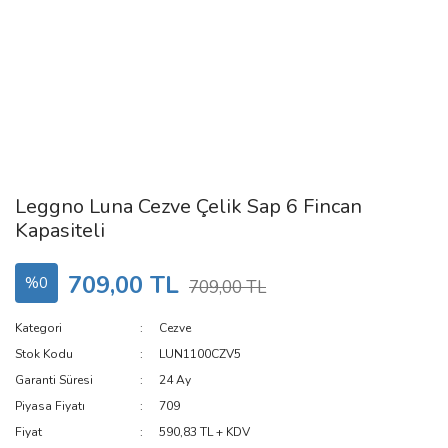
Leggno Luna Cezve Çelik Sap 6 Fincan
Kapasiteli
709,00 TL
%0
709,00 TL
Kategori
Cezve
Stok Kodu
LUN1100CZV5
Garanti Süresi
24 Ay
Piyasa Fiyatı
709
Fiyat
590,83 TL + KDV