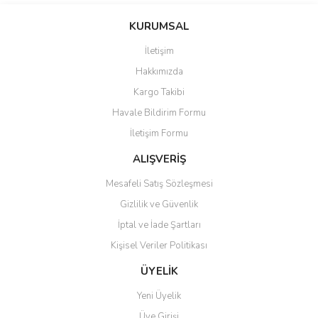
konularda yetersiz gördüğünüz noktaları öneri formunu kullanarak
Bu ürüne ilk yorumu siz yapın!
KURUMSAL
tarafımıza iletebilirsiniz.
Görüş ve önerileriniz için teşekkür ederiz.
İletişim
Yorum Yaz
Hakkımızda
Ürün resmi kalitesiz, bozuk veya görüntülenemiyor.
Kargo Takibi
Ürün açıklamasında eksik bilgiler bulunuyor.
Havale Bildirim Formu
Ürün bilgilerinde hatalar bulunuyor.
İletişim Formu
Ürün fiyatı diğer sitelerden daha pahalı.
Bu ürüne benzer farklı alternatifler olmalı.
ALIŞVERİŞ
Mesafeli Satış Sözleşmesi
Gizlilik ve Güvenlik
İptal ve İade Şartları
Kişisel Veriler Politikası
Gönder
ÜYELİK
Yeni Üyelik
Üye Girişi