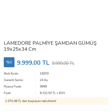
LAMEDORE PALMİYE ŞAMDAN GÜMÜŞ
19x25x34 Cm
9.999,00 TL
%0
9.999,00 TL
Stok Kodu
18259
Garanti Süresi
24 Ay
Piyasa Fiyatı
9999
Fiyat
8.332,50 TL + KDV
1.070,48 TL den başlayan taksitlerle!