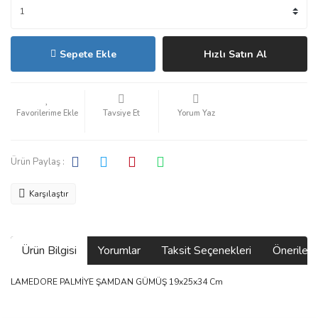
Sepete Ekle
Hızlı Satın Al
Tavsiye Et
Yorum Yaz
Ürün Paylaş :
Karşılaştır
Ürün Bilgisi
Yorumlar
Taksit Seçenekleri
Önerilerin
LAMEDORE PALMİYE ŞAMDAN GÜMÜŞ 19x25x34 Cm
Bu ürünün fiyat bilgisi, resim, ürün açıklamalarında ve diğer