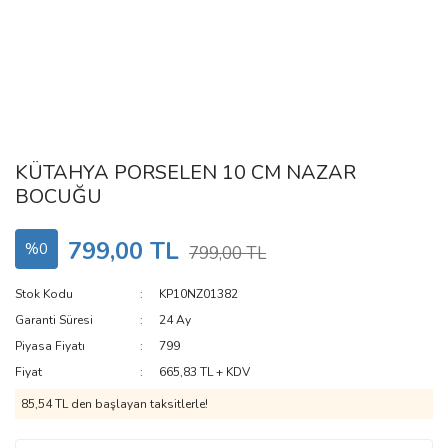
KÜTAHYA PORSELEN 10 CM NAZAR
BOCUĞU
799,00 TL
%0
799,00 TL
Stok Kodu
KP10NZ01382
Garanti Süresi
24 Ay
Piyasa Fiyatı
799
Fiyat
665,83 TL + KDV
85,54 TL den başlayan taksitlerle!