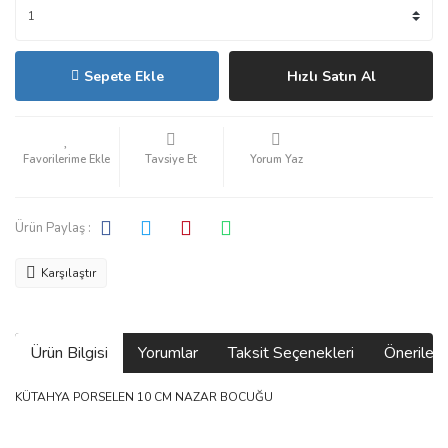
Sepete Ekle
Hızlı Satın Al
Tavsiye Et
Yorum Yaz
Ürün Paylaş :
Karşılaştır
Ürün Bilgisi
Yorumlar
Taksit Seçenekleri
Önerilerin
KÜTAHYA PORSELEN 10 CM NAZAR BOCUĞU
Bu ürünün fiyat bilgisi, resim, ürün açıklamalarında ve diğer