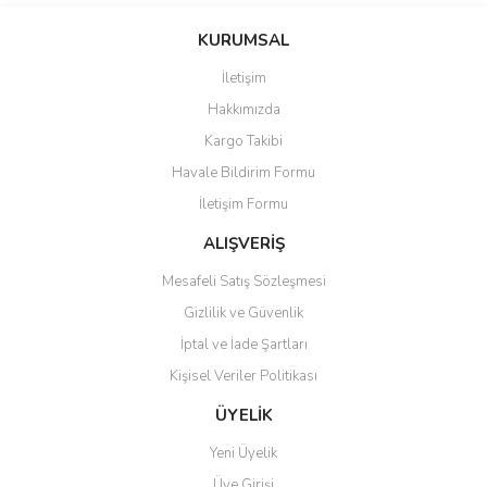
konularda yetersiz gördüğünüz noktaları öneri formunu kullanarak
Bu ürüne ilk yorumu siz yapın!
KURUMSAL
tarafımıza iletebilirsiniz.
Görüş ve önerileriniz için teşekkür ederiz.
İletişim
Yorum Yaz
Hakkımızda
Ürün resmi kalitesiz, bozuk veya görüntülenemiyor.
Kargo Takibi
Ürün açıklamasında eksik bilgiler bulunuyor.
Havale Bildirim Formu
Ürün bilgilerinde hatalar bulunuyor.
İletişim Formu
Ürün fiyatı diğer sitelerden daha pahalı.
Bu ürüne benzer farklı alternatifler olmalı.
ALIŞVERİŞ
Mesafeli Satış Sözleşmesi
Gizlilik ve Güvenlik
İptal ve İade Şartları
Kişisel Veriler Politikası
Gönder
ÜYELİK
Yeni Üyelik
Üye Girişi