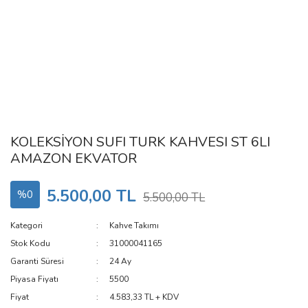
KOLEKSİYON SUFI TURK KAHVESI ST 6LI
AMAZON EKVATOR
5.500,00 TL
%0
5.500,00 TL
Kategori
Kahve Takımı
Stok Kodu
31000041165
Garanti Süresi
24 Ay
Piyasa Fiyatı
5500
Fiyat
4.583,33 TL + KDV