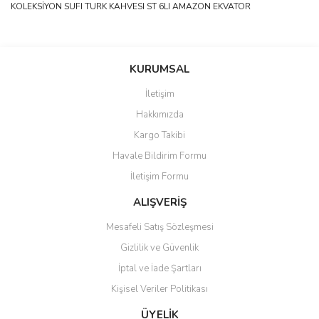
KOLEKSİYON SUFI TURK KAHVESI ST 6LI AMAZON EKVATOR
Bu ürünün fiyat bilgisi, resim, ürün açıklamalarında ve diğer
konularda yetersiz gördüğünüz noktaları öneri formunu kullanarak
Bu ürüne ilk yorumu siz yapın!
KURUMSAL
tarafımıza iletebilirsiniz.
Görüş ve önerileriniz için teşekkür ederiz.
İletişim
Yorum Yaz
Hakkımızda
Ürün resmi kalitesiz, bozuk veya görüntülenemiyor.
Kargo Takibi
Ürün açıklamasında eksik bilgiler bulunuyor.
Havale Bildirim Formu
Ürün bilgilerinde hatalar bulunuyor.
İletişim Formu
Ürün fiyatı diğer sitelerden daha pahalı.
Bu ürüne benzer farklı alternatifler olmalı.
ALIŞVERİŞ
Mesafeli Satış Sözleşmesi
Gizlilik ve Güvenlik
İptal ve İade Şartları
Kişisel Veriler Politikası
Gönder
ÜYELİK