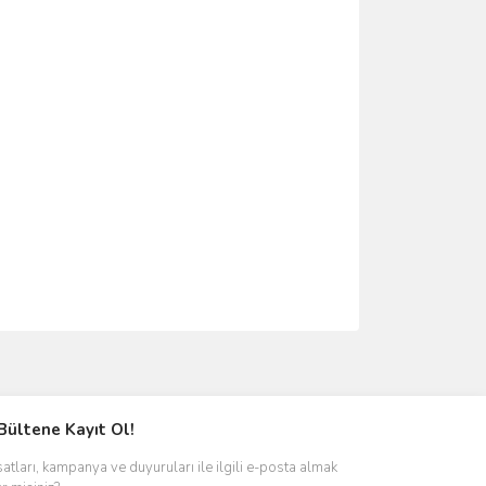
ımıza iletebilirsiniz.
Bültene Kayıt Ol!
satları, kampanya ve duyuruları ile ilgili e-posta almak