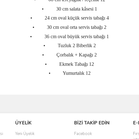
•
30 cm salata kâsesi 1
•
24 cm oval küçük servis tabağı 4
•
30 cm oval orta servis tabağı 2
•
36 cm oval büyük servis tabağı 1
•
Tuzluk 2 Biberlik 2
•
Çorbalık + Kapağı 2
•
Ekmek Tabağı 12
•
Yumurtalık 12
ve diğer konularda yetersiz gördüğünüz noktaları öneri formunu kullanarak taraf
Bu ürüne ilk yorumu siz yapın!
ÜYELİK
BİZİ TAKİP EDİN
E-
r.
Yorum Yaz
si
Yeni Üyelik
Facebook
Fır