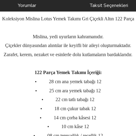
Yorumlar
Taksit Seçenekleri
Koleksiyon Mislina Lotus Yemek Takımı Gri Çiçekli Altın 122 Parça
Mislina, yedi uyurların kahramanıdır.
Çiçekler dünyasından alıntılar ile keyifli bir aileyi oluşturmaktadır.
Zarafet, kerem, nezaket ve esinlerle dolu kutlamaların bardaklarıdır.
122 Parça Yemek Takımı İçeriği:
•
28 cm ana yemek tabağı 12
•
25 cm ara yemek tabağı 12
•
22 cm tatlı tabağı 12
•
18 cm çukur tabak 12
•
14 cm çorba kâsesi 12
•
10 cm kâse 12
•
08 cm tereyağlık / reçellik 12