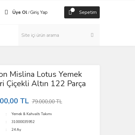
Üye Ol
Giriş Yap
Sepetim
/
on Mislina Lotus Yemek
ri Çiçekli Altın 122 Parça
00,00 TL
79.000,00 TL
Yemek & Kahvaltı Takımı
31000035952
24 Ay