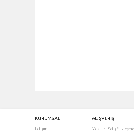
Bu ürünün fiyat bilgisi, resim, ürün açıklamalarında 
Görüş ve önerileriniz için teşekkür ederiz.
KURUMSAL
ALIŞVERİŞ
Ürün resmi kalitesiz, bozuk veya görüntülenemiyo
Ürün açıklamasında eksik bilgiler bulunuyor.
İletişim
Mesafeli Satış Sözleşme