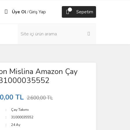
Üye Ol
Giriş Yap
Sepetim
/
yon Mislina Amazon Çay
lı 31000035552
0,00 TL
2.600,00 TL
Çay Takımı
31000035552
24 Ay