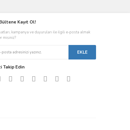
ımıza iletebilirsiniz.
Bültene Kayıt Ol!
satları, kampanya ve duyuruları ile ilgili e-posta almak
er misiniz?
EKLE
zi Takip Edin