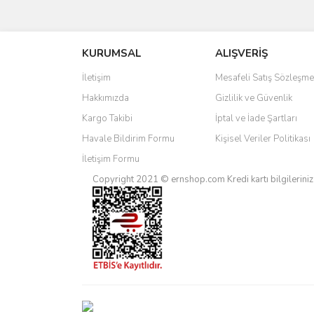
Bu ürünün fiyat bilgisi, resim, ürün açıklamalarında 
Görüş ve önerileriniz için teşekkür ederiz.
KURUMSAL
ALIŞVERİŞ
Ürün resmi kalitesiz, bozuk veya görüntülenemiyo
Ürün açıklamasında eksik bilgiler bulunuyor.
İletişim
Mesafeli Satış Sözleşme
Ürün bilgilerinde hatalar bulunuyor.
Hakkımızda
Gizlilik ve Güvenlik
Ürün fiyatı diğer sitelerden daha pahalı.
Kargo Takibi
İptal ve İade Şartları
Bu ürüne benzer farklı alternatifler olmalı.
Havale Bildirim Formu
Kişisel Veriler Politikası
İletişim Formu
Copyright 2021 © ernshop.com
Kredi kartı bilgilerin