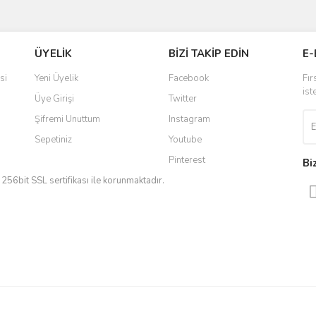
ve diğer konularda yetersiz gördüğünüz noktaları öneri formunu kullanarak taraf
Bu ürüne ilk yorumu siz yapın!
ÜYELİK
BİZİ TAKİP EDİN
E-
r.
Yorum Yaz
si
Yeni Üyelik
Facebook
Fır
ist
Üye Girişi
Twitter
Şifremi Unuttum
Instagram
Sepetiniz
Youtube
Pinterest
Bi
iz 256bit SSL sertifikası ile korunmaktadır.
Gönder