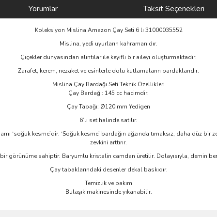
Yorumlar
Taksit Seçenekleri
Koleksiyon Mislina Amazon Çay Seti 6 lı 31000035552
Mislina, yedi uyurların kahramanıdır.
Çiçekler dünyasından alıntılar ile keyifli bir aileyi oluşturmaktadır.
Zarafet, kerem, nezaket ve esinlerle dolu kutlamaların bardaklarıdır.
Mislina Çay Bardağı Seti Teknik Özellikleri
Çay Bardağı: 145 cc hacimdir.
Çay Tabağı: Ø120 mm Yedigen
6’lı set halinde satılır.
 tamamı ‘soğuk kesme’dir. ‘Soğuk kesme’ bardağın ağzında tırnaksız, daha düz bir 
zevkini arttırır.
bir görünüme sahiptir. Baryumlu kristalin camdan üretilir. Dolayısıyla, demin berra
Çay tabaklarındaki desenler dekal baskıdır.
Temizlik ve bakım
Bulaşık makinesinde yıkanabilir.