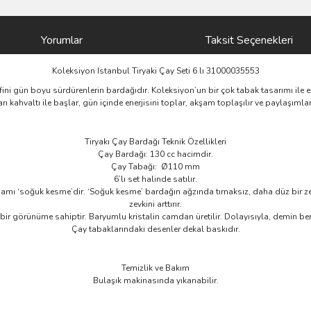
Yorumlar
Taksit Seçenekleri
Koleksiyon Istanbul Tiryaki Çay Seti 6 lı 31000035553
yfini gün boyu sürdürenlerin bardağıdır. Koleksiyon’un bir çok tabak tasarımı ile 
arı kahvaltı ile başlar, gün içinde enerjisini toplar, akşam toplaşılır ve paylaşımlar
Tiryakı Çay Bardağı Teknik Özellikleri
Çay Bardağı: 130 cc hacimdir.
Çay Tabağı: Ø110 mm
6’lı set halinde satılır.
 tamamı ‘soğuk kesme’dir. ‘Soğuk kesme’ bardağın ağzında tırnaksız, daha düz bir 
zevkini arttırır.
bir görünüme sahiptir. Baryumlu kristalin camdan üretilir. Dolayısıyla, demin berra
Çay tabaklarındaki desenler dekal baskıdır.
Temizlik ve Bakım
Bulaşık makinasında yıkanabilir.