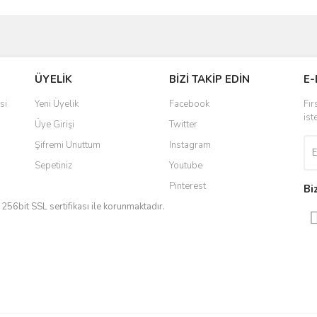
ve diğer konularda yetersiz gördüğünüz noktaları öneri formunu kullanarak taraf
Bu ürüne ilk yorumu siz yapın!
ÜYELİK
BİZİ TAKİP EDİN
E-
r.
Yorum Yaz
si
Yeni Üyelik
Facebook
Fır
ist
Üye Girişi
Twitter
Şifremi Unuttum
Instagram
Sepetiniz
Youtube
Pinterest
Bi
iz 256bit SSL sertifikası ile korunmaktadır.
Gönder