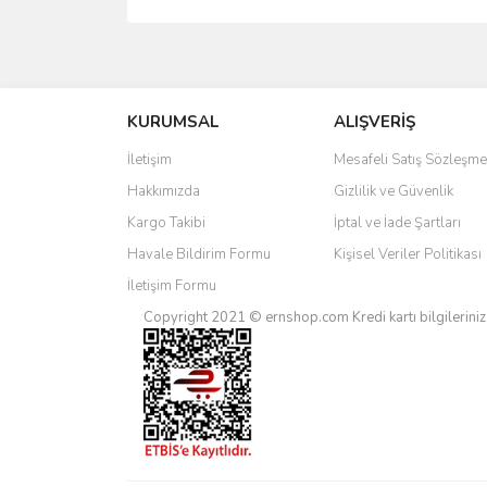
Bu ürünün fiyat bilgisi, resim, ürün açıklamalarında 
Görüş ve önerileriniz için teşekkür ederiz.
KURUMSAL
ALIŞVERİŞ
Ürün resmi kalitesiz, bozuk veya görüntülenemiyo
Ürün açıklamasında eksik bilgiler bulunuyor.
İletişim
Mesafeli Satış Sözleşme
Ürün bilgilerinde hatalar bulunuyor.
Hakkımızda
Gizlilik ve Güvenlik
Ürün fiyatı diğer sitelerden daha pahalı.
Kargo Takibi
İptal ve İade Şartları
Bu ürüne benzer farklı alternatifler olmalı.
Havale Bildirim Formu
Kişisel Veriler Politikası
İletişim Formu
Copyright 2021 © ernshop.com
Kredi kartı bilgilerin