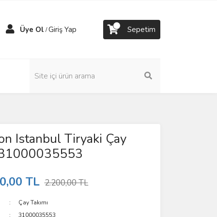
Üye Ol
Giriş Yap
Sepetim
/
on Istanbul Tiryaki Çay
lı 31000035553
0,00 TL
2.200,00 TL
Çay Takımı
31000035553