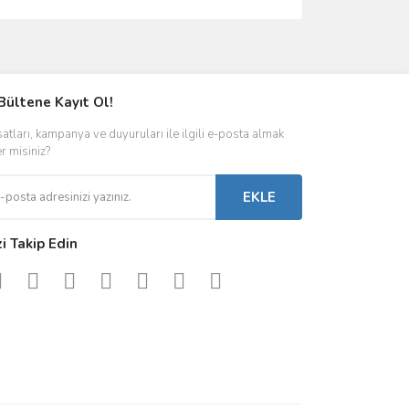
ımıza iletebilirsiniz.
Bültene Kayıt Ol!
satları, kampanya ve duyuruları ile ilgili e-posta almak
er misiniz?
EKLE
zi Takip Edin