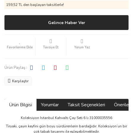
159,52 TL den başlayan taksitlerle!
Gelince Haber Ver
Tavsiye Et
Yorum Yaz
Ürün Paylaş :
Karşılaştır
Ürün Bilgisi
Yorumlar
Taksit Seçenekleri
Önerilerin
Koleksiyon Istanbul Kahvaltı Çay Seti 6 lı 31000035556
Tiryaki, çayın keyfini gün boyu sürdürenlerin bardağıdır. Koleksiyon’un bir
çok tabak tasarımı ile eşleşebilmektedir.