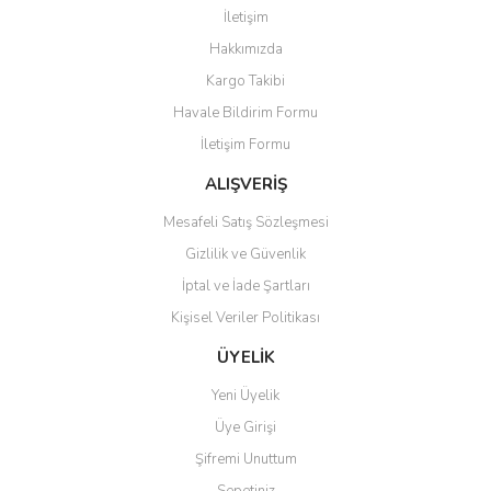
Görüş ve önerileriniz için teşekkür ederiz.
İletişim
Yorum Yaz
Hakkımızda
Ürün resmi kalitesiz, bozuk veya görüntülenemiyor.
Kargo Takibi
Ürün açıklamasında eksik bilgiler bulunuyor.
Havale Bildirim Formu
Ürün bilgilerinde hatalar bulunuyor.
İletişim Formu
Ürün fiyatı diğer sitelerden daha pahalı.
Bu ürüne benzer farklı alternatifler olmalı.
ALIŞVERİŞ
Mesafeli Satış Sözleşmesi
Gizlilik ve Güvenlik
İptal ve İade Şartları
Kişisel Veriler Politikası
Gönder
ÜYELİK
Yeni Üyelik
Üye Girişi
Şifremi Unuttum