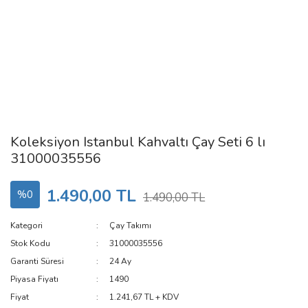
Koleksiyon Istanbul Kahvaltı Çay Seti 6 lı
31000035556
1.490,00 TL
%0
1.490,00 TL
Kategori
Çay Takımı
Stok Kodu
31000035556
Garanti Süresi
24 Ay
Piyasa Fiyatı
1490
Fiyat
1.241,67 TL + KDV