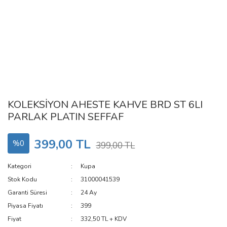
KOLEKSİYON AHESTE KAHVE BRD ST 6LI
PARLAK PLATIN SEFFAF
399,00 TL
%0
399,00 TL
Kategori
Kupa
Stok Kodu
31000041539
Garanti Süresi
24 Ay
Piyasa Fiyatı
399
Fiyat
332,50 TL + KDV