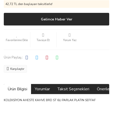
42,72 TL den başlayan taksitlerle!
Gelince Haber Ver
Tavsiye Et
Yorum Yaz
Ürün Paylaş :
Karşılaştır
Ürün Bilgisi
Yorumlar
Taksit Seçenekleri
Önerilerin
KOLEKSİYON AHESTE KAHVE BRD ST 6LI PARLAK PLATIN SEFFAF
Bu ürünün fiyat bilgisi, resim, ürün açıklamalarında ve diğer