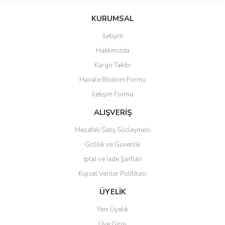
konularda yetersiz gördüğünüz noktaları öneri formunu kullanarak
Bu ürüne ilk yorumu siz yapın!
KURUMSAL
tarafımıza iletebilirsiniz.
Görüş ve önerileriniz için teşekkür ederiz.
İletişim
Yorum Yaz
Hakkımızda
Ürün resmi kalitesiz, bozuk veya görüntülenemiyor.
Kargo Takibi
Ürün açıklamasında eksik bilgiler bulunuyor.
Havale Bildirim Formu
Ürün bilgilerinde hatalar bulunuyor.
İletişim Formu
Ürün fiyatı diğer sitelerden daha pahalı.
Bu ürüne benzer farklı alternatifler olmalı.
ALIŞVERİŞ
Mesafeli Satış Sözleşmesi
Gizlilik ve Güvenlik
İptal ve İade Şartları
Kişisel Veriler Politikası
Gönder
ÜYELİK
Yeni Üyelik
Üye Girişi