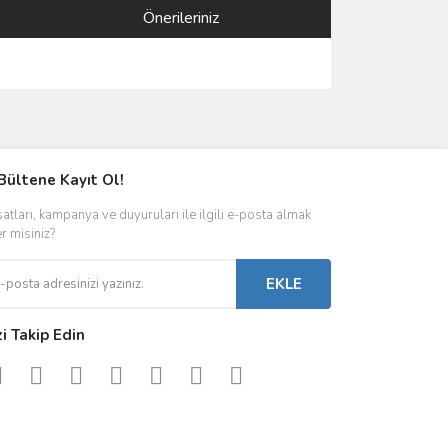
Önerileriniz
ımıza iletebilirsiniz.
Bültene Kayıt Ol!
satları, kampanya ve duyuruları ile ilgili e-posta almak
er misiniz?
EKLE
zi Takip Edin