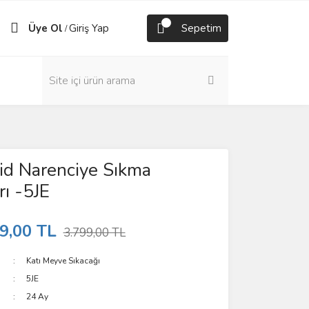
Üye Ol
Giriş Yap
Sepetim
/
id Narenciye Sıkma
ı -5JE
9,00 TL
3.799,00 TL
Katı Meyve Sıkacağı
5JE
24 Ay