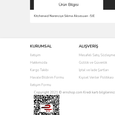
Ürün Bilgisi
Kitchenaid Narenciye Sıkma Aksesuarı -5JE
Bu ürünün fiyat bilgisi, resim, ürün açıklamalarında 
Görüş ve önerileriniz için teşekkür ederiz.
KURUMSAL
ALIŞVERİŞ
Ürün resmi kalitesiz, bozuk veya görüntülenemiyo
Ürün açıklamasında eksik bilgiler bulunuyor.
İletişim
Mesafeli Satış Sözleşme
Ürün bilgilerinde hatalar bulunuyor.
Hakkımızda
Gizlilik ve Güvenlik
Ürün fiyatı diğer sitelerden daha pahalı.
Kargo Takibi
İptal ve İade Şartları
Bu ürüne benzer farklı alternatifler olmalı.
Havale Bildirim Formu
Kişisel Veriler Politikası
İletişim Formu
Copyright 2021 © ernshop.com
Kredi kartı bilgilerin