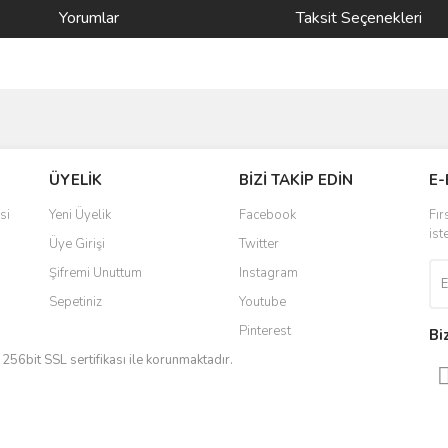
Yorumlar
Taksit Seçenekleri
ve diğer konularda yetersiz gördüğünüz noktaları öneri formunu kullanarak taraf
Bu ürüne ilk yorumu siz yapın!
ÜYELİK
BİZİ TAKİP EDİN
E-
r.
Yorum Yaz
si
Yeni Üyelik
Facebook
Fır
ist
Üye Girişi
Twitter
Şifremi Unuttum
Instagram
Sepetiniz
Youtube
Pinterest
Bi
iz 256bit SSL sertifikası ile korunmaktadır.
Gönder