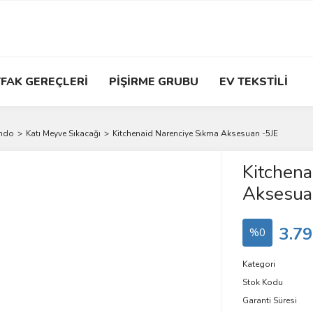
FAK GEREÇLERİ
PİŞİRME GRUBU
EV TEKSTİLİ
ondo
Katı Meyve Sıkacağı
Kitchenaid Narenciye Sıkma Aksesuarı -5JE
Kitchena
Aksesuar
3.79
%0
Kategori
Stok Kodu
Garanti Süresi