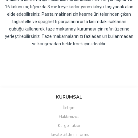
16 kolunu açtığınızda 3 metreye kadar yarım kiloyu taşıyacak alan
elde edebilirsiniz. Pasta makinenizin kesme ünitelerinden çıkan
tagliatelle ve spaghetti parçalarını orta kısımdaki saklanan
çubuğu kullanarak taze makarnayı kuruması için rafın üzerine
yerleştirebilirsiniz. Taze makarnalarınızı fazladan un kullanmadan
ve karışmadan bekletmek için idealdir.
Bu ürünün fiyat bilgisi, resim, ürün açıklamalarında ve diğer
konularda yetersiz gördüğünüz noktaları öneri formunu kullanarak
Bu ürüne ilk yorumu siz yapın!
KURUMSAL
tarafımıza iletebilirsiniz.
Görüş ve önerileriniz için teşekkür ederiz.
İletişim
Yorum Yaz
Hakkımızda
Ürün resmi kalitesiz, bozuk veya görüntülenemiyor.
Kargo Takibi
Ürün açıklamasında eksik bilgiler bulunuyor.
Havale Bildirim Formu
Ürün bilgilerinde hatalar bulunuyor.