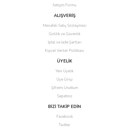
İletişim Formu
Ürün fiyatı diğer sitelerden daha pahalı.
Bu ürüne benzer farklı alternatifler olmalı.
ALIŞVERİŞ
Mesafeli Satış Sözleşmesi
Gizlilik ve Güvenlik
İptal ve İade Şartları
Kişisel Veriler Politikası
Gönder
ÜYELİK
Yeni Üyelik
Üye Girişi
Şifremi Unuttum
Sepetiniz
BİZİ TAKİP EDİN
Facebook
Twitter