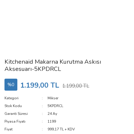
Kitchenaid Makarna Kurutma Askısı
Aksesuarı-5KPDRCL
1.199,00 TL
%0
1.199,00 TL
Kategori
Mikser
Stok Kodu
5KPDRCL
Garanti Süresi
24 Ay
Piyasa Fiyatı
1199
Fiyat
999,17 TL + KDV