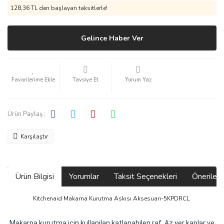
128,36 TL den başlayan taksitlerle!
Gelince Haber Ver
Tavsiye Et
Yorum Yaz
Ürün Paylaş :
Karşılaştır
Ürün Bilgisi
Yorumlar
Taksit Seçenekleri
Önerilerin
Kitchenaid Makarna Kurutma Askısı Aksesuarı-5KPDRCL
Makarna kurutma için kullanılan katlanabilen raf. Az yer kaplar ve