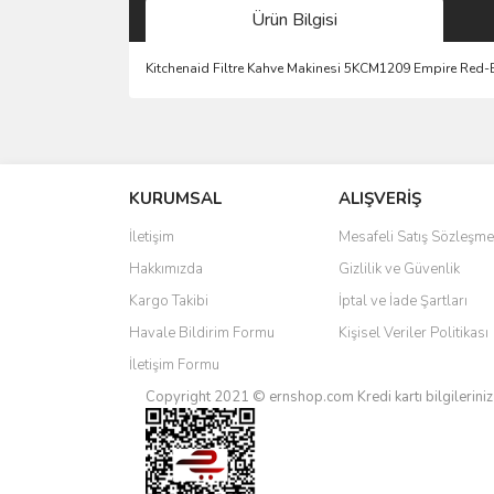
Ürün Bilgisi
Kitchenaid Filtre Kahve Makinesi 5KCM1209 Empire Red
Bu ürünün fiyat bilgisi, resim, ürün açıklamalarında 
Görüş ve önerileriniz için teşekkür ederiz.
KURUMSAL
ALIŞVERİŞ
Ürün resmi kalitesiz, bozuk veya görüntülenemiyo
Ürün açıklamasında eksik bilgiler bulunuyor.
İletişim
Mesafeli Satış Sözleşme
Ürün bilgilerinde hatalar bulunuyor.
Hakkımızda
Gizlilik ve Güvenlik
Ürün fiyatı diğer sitelerden daha pahalı.
Kargo Takibi
İptal ve İade Şartları
Bu ürüne benzer farklı alternatifler olmalı.
Havale Bildirim Formu
Kişisel Veriler Politikası
İletişim Formu
Copyright 2021 © ernshop.com
Kredi kartı bilgilerin