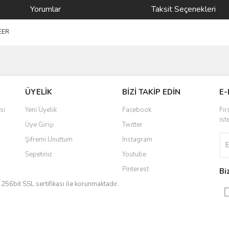
Yorumlar
Taksit Seçenekleri
-EER
ve diğer konularda yetersiz gördüğünüz noktaları öneri formunu kullanarak taraf
Bu ürüne ilk yorumu siz yapın!
ÜYELİK
BİZİ TAKİP EDİN
E-
r.
Yorum Yaz
si
Yeni Üyelik
Facebook
Fır
ist
Üye Girişi
Twitter
Şifremi Unuttum
Instagram
Sepetiniz
Youtube
Pinterest
Bi
iz 256bit SSL sertifikası ile korunmaktadır.
Gönder