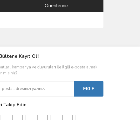
Önerileriniz
ımıza iletebilirsiniz.
Bültene Kayıt Ol!
satları, kampanya ve duyuruları ile ilgili e-posta almak
er misiniz?
EKLE
zi Takip Edin