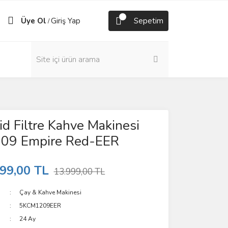
Üye Ol
Giriş Yap
Sepetim
/
id Filtre Kahve Makinesi
09 Empire Red-EER
99,00 TL
13.999,00 TL
Çay & Kahve Makinesi
5KCM1209EER
24 Ay