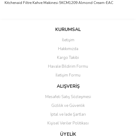
Kitchenaid Filtre Kahve Makinesi 5KCM1209 Almond Cream-EAC
Bu ürünün fiyat bilgisi, resim, ürün açıklamalarında ve diğer
konularda yetersiz gördüğünüz noktaları öneri formunu kullanarak
Bu ürüne ilk yorumu siz yapın!
KURUMSAL
tarafımıza iletebilirsiniz.
Görüş ve önerileriniz için teşekkür ederiz.
İletişim
Yorum Yaz
Hakkımızda
Ürün resmi kalitesiz, bozuk veya görüntülenemiyor.
Kargo Takibi
Ürün açıklamasında eksik bilgiler bulunuyor.
Havale Bildirim Formu
Ürün bilgilerinde hatalar bulunuyor.
İletişim Formu
Ürün fiyatı diğer sitelerden daha pahalı.
Bu ürüne benzer farklı alternatifler olmalı.
ALIŞVERİŞ
Mesafeli Satış Sözleşmesi
Gizlilik ve Güvenlik
İptal ve İade Şartları
Kişisel Veriler Politikası
Gönder
ÜYELİK