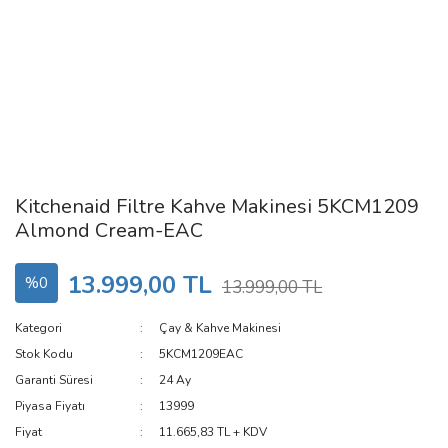
Kitchenaid Filtre Kahve Makinesi 5KCM1209
Almond Cream-EAC
13.999,00 TL
%0
13.999,00 TL
Kategori
Çay & Kahve Makinesi
Stok Kodu
5KCM1209EAC
Garanti Süresi
24 Ay
Piyasa Fiyatı
13999
Fiyat
11.665,83 TL + KDV