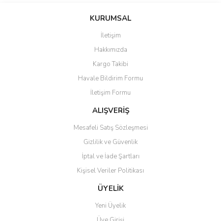
konularda yetersiz gördüğünüz noktaları öneri formunu kullanarak
Bu ürüne ilk yorumu siz yapın!
KURUMSAL
tarafımıza iletebilirsiniz.
Görüş ve önerileriniz için teşekkür ederiz.
İletişim
Yorum Yaz
Hakkımızda
Ürün resmi kalitesiz, bozuk veya görüntülenemiyor.
Kargo Takibi
Ürün açıklamasında eksik bilgiler bulunuyor.
Havale Bildirim Formu
Ürün bilgilerinde hatalar bulunuyor.
İletişim Formu
Ürün fiyatı diğer sitelerden daha pahalı.
Bu ürüne benzer farklı alternatifler olmalı.
ALIŞVERİŞ
Mesafeli Satış Sözleşmesi
Gizlilik ve Güvenlik
İptal ve İade Şartları
Kişisel Veriler Politikası
Gönder
ÜYELİK
Yeni Üyelik
Üye Girişi