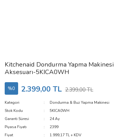
Kitchenaid Dondurma Yapma Makinesi
Aksesuarı-5KICA0WH
2.399,00 TL
%0
2.399,00 TL
Kategori
Dondurma & Buz Yapma Makinesi
Stok Kodu
5KICA0WH
Garanti Süresi
24 Ay
Piyasa Fiyatı
2399
Fiyat
1.999,17 TL + KDV