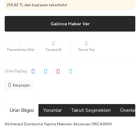
256,83 TL den başlayan taksitlerle!
Gelince Haber Ver
Tavsiye Et
Yorum Yaz
Ürün Paylaş :
Karşılaştır
Ürün Bilgisi
Yorumlar
Taksit Seçenekleri
Önerilerin
Kitchenaid Dondurma Yapma Makinesi Aksesuarı-5KICA0WH
Bu ürünün fiyat bilgisi, resim, ürün açıklamalarında ve diğer