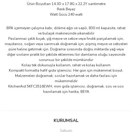
Ürün Boyutları 14.3D x 17.8G x 22.2Y santimetre
Renk Beyaz
Watt Gücü 240 watt
BPA içermeyen çalışma kabı, dökme ağzı ve saplı, 830 ml kapasite, rahat
ve bulaşık makinesinde yıkanabilir
Paslanmaz çelik bıçak, çiğ meyve ve sebze veya fındık parçalamak için,
maydanoz, soğan veya sarımsak doğramak için, pişmiş meyve ve sebzeleri
püre haline getirmek için. Doğrama sırasında doğru miktarda yağ veya
diğer sıvıların pratik bir şekilde eklenmesi bir damlama oluğu sayesinde
sorunsuz bir şekilde mümkündür
Kolay tek dokunuşla kullanım, rahat ve kolay kullanım
Kompakt formatta hafif gıda işlemcisi. Her gün için mükemmel boyut.
Malzemeleri doğramak, soslar hazırlamak ve daha fazlası için
mükemmeldir
KitchenAid 5KFC3516EWH, mini gıda işlemcisi, doğramak, sos ve sos
hazırlamak için harika, BEYA
Bu ürünün fiyat bilgisi, resim, ürün açıklamalarında ve diğer
konularda yetersiz gördüğünüz noktaları öneri formunu kullanarak
Bu ürüne ilk yorumu siz yapın!
KURUMSAL
tarafımıza iletebilirsiniz.
Görüş ve önerileriniz için teşekkür ederiz.
İletişim