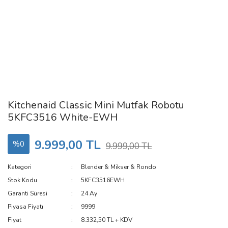
Kitchenaid Classic Mini Mutfak Robotu
5KFC3516 White-EWH
9.999,00 TL
%0
9.999,00 TL
Kategori
Blender & Mikser & Rondo
Stok Kodu
5KFC3516EWH
Garanti Süresi
24 Ay
Piyasa Fiyatı
9999
Fiyat
8.332,50 TL + KDV