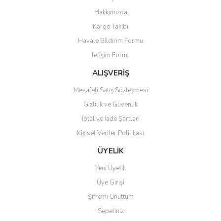
Yorum Yaz
Hakkımızda
Ürün resmi kalitesiz, bozuk veya görüntülenemiyor.
Kargo Takibi
Ürün açıklamasında eksik bilgiler bulunuyor.
Havale Bildirim Formu
Ürün bilgilerinde hatalar bulunuyor.
İletişim Formu
Ürün fiyatı diğer sitelerden daha pahalı.
Bu ürüne benzer farklı alternatifler olmalı.
ALIŞVERİŞ
Mesafeli Satış Sözleşmesi
Gizlilik ve Güvenlik
İptal ve İade Şartları
Kişisel Veriler Politikası
Gönder
ÜYELİK
Yeni Üyelik
Üye Girişi
Şifremi Unuttum
Sepetiniz