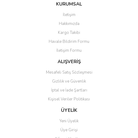
Bu ürüne ilk yorumu siz yapın!
KURUMSAL
tarafımıza iletebilirsiniz.
Görüş ve önerileriniz için teşekkür ederiz.
İletişim
Yorum Yaz
Hakkımızda
Ürün resmi kalitesiz, bozuk veya görüntülenemiyor.
Kargo Takibi
Ürün açıklamasında eksik bilgiler bulunuyor.
Havale Bildirim Formu
Ürün bilgilerinde hatalar bulunuyor.
İletişim Formu
Ürün fiyatı diğer sitelerden daha pahalı.
Bu ürüne benzer farklı alternatifler olmalı.
ALIŞVERİŞ
Mesafeli Satış Sözleşmesi
Gizlilik ve Güvenlik
İptal ve İade Şartları
Kişisel Veriler Politikası
Gönder
ÜYELİK
Yeni Üyelik
Üye Girişi