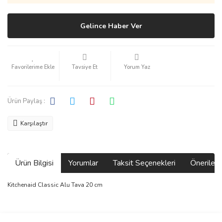
Gelince Haber Ver
Tavsiye Et
Yorum Yaz
Ürün Paylaş :
Karşılaştır
Ürün Bilgisi
Yorumlar
Taksit Seçenekleri
Önerilerin
Kitchenaid Classic Alu Tava 20 cm
Bu ürünün fiyat bilgisi, resim, ürün açıklamalarında ve diğer
konularda yetersiz gördüğünüz noktaları öneri formunu kullanarak