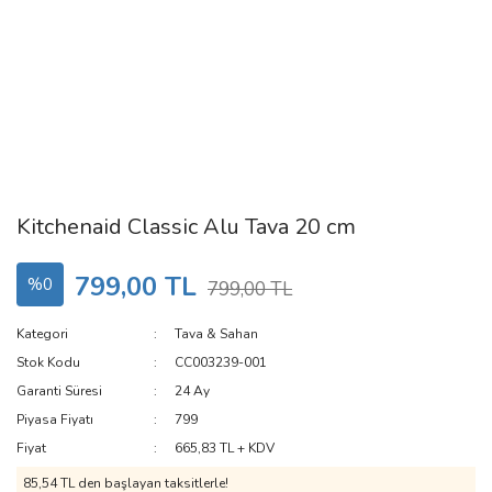
Kitchenaid Classic Alu Tava 20 cm
799,00 TL
%0
799,00 TL
Kategori
Tava & Sahan
Stok Kodu
CC003239-001
Garanti Süresi
24 Ay
Piyasa Fiyatı
799
Fiyat
665,83 TL + KDV
85,54 TL den başlayan taksitlerle!