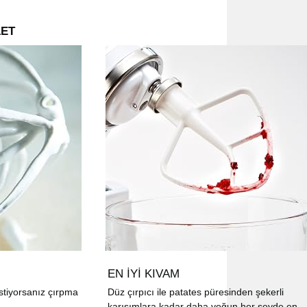
LET
EN İYİ KIVAM
istiyorsanız çırpma
Düz çırpıcı ile patates püresinden şekerli
karışımlara kadar daha yoğun her şeyde en