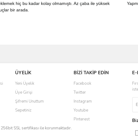
lemek hiç bu kadar kolay olmamıştı. Az çaba ile yüksek
Yapma
nuçlar bir arada.
ve diğer konularda yetersiz gördüğünüz noktaları öneri formunu kullanarak taraf
Bu ürüne ilk yorumu siz yapın!
ÜYELİK
BİZİ TAKİP EDİN
E-
r.
Yorum Yaz
si
Yeni Üyelik
Facebook
Fır
ist
Üye Girişi
Twitter
Şifremi Unuttum
Instagram
Sepetiniz
Youtube
Pinterest
Bi
iz 256bit SSL sertifikası ile korunmaktadır.