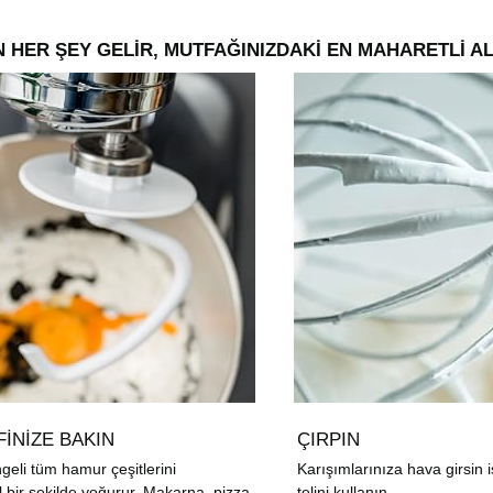
 HER ŞEY GELİR, MUTFAĞINIZDAKİ EN MAHARETLİ A
FİNİZE BAKIN
ÇIRPIN
eli tüm hamur çeşitlerini
Karışımlarınıza hava girsin 
ir şekilde yoğurur. Makarna, pizza
telini kullanın.