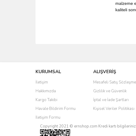
malzeme ek
kaliteli so
Bu ürünün fiyat bilgisi, resim, ürün açıklamalarında 
Görüş ve önerileriniz için teşekkür ederiz.
KURUMSAL
ALIŞVERİŞ
Ürün resmi kalitesiz, bozuk veya görüntülenemiyo
Ürün açıklamasında eksik bilgiler bulunuyor.
İletişim
Mesafeli Satış Sözleşme
Ürün bilgilerinde hatalar bulunuyor.
Hakkımızda
Gizlilik ve Güvenlik
Ürün fiyatı diğer sitelerden daha pahalı.
Kargo Takibi
İptal ve İade Şartları
Bu ürüne benzer farklı alternatifler olmalı.
Havale Bildirim Formu
Kişisel Veriler Politikası
İletişim Formu
Copyright 2021 © ernshop.com
Kredi kartı bilgilerin