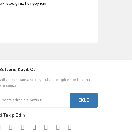
k istediğiniz her şey için!
ımıza iletebilirsiniz.
Bültene Kayıt Ol!
satları, kampanya ve duyuruları ile ilgili e-posta almak
er misiniz?
EKLE
zi Takip Edin