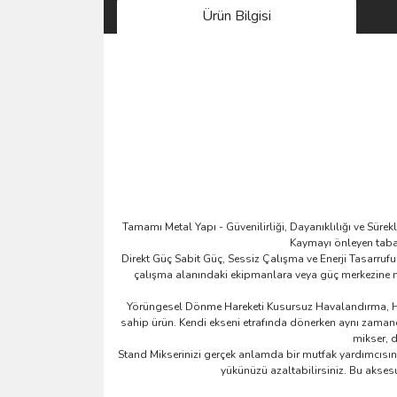
Ürün Bilgisi
Tamamı Metal Yapı - Güvenilirliği, Dayanıklılığı ve Sür
Kaymayı önleyen taband
Direkt Güç Sabit Güç, Sessiz Çalışma ve Enerji Tasarrufu
çalışma alanındaki ekipmanlara veya güç merkezine monte
Yörüngesel Dönme Hareketi Kusursuz Havalandırma, Hız
sahip ürün. Kendi ekseni etrafında dönerken aynı zaman
mikser, d
Stand Mikserinizi gerçek anlamda bir mutfak yardımcısına
yükünüzü azaltabilirsiniz. Bu aksesu