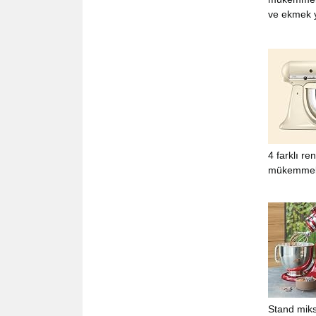
ve ekmek y
4 farklı re
mükemmel 
Stand miks