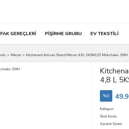
FAK GEREÇLERİ
PİŞİRME GRUBU
EV TEKSTİLİ
ondo
Mikser
Kitchenaid Artisan Stand Mikser 4,8 L 5KSM125 Milkshake- EMH
Kitchena
4,8 L 5
49.9
%0
Kategori
Stok Kodu
Garanti Süresi