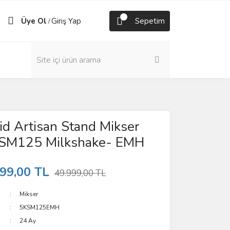
Üye Ol
Giriş Yap
Sepetim
/
id Artisan Stand Mikser
KSM125 Milkshake- EMH
99,00 TL
49.999,00 TL
Mikser
5KSM125EMH
24 Ay