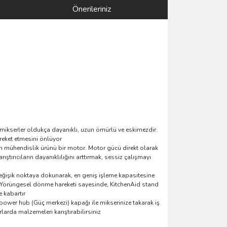
Önerileriniz
 mikserler oldukça dayanıklı, uzun ömürlü ve eskimezdir.
areket etmesini önlüyor
tün mühendislik ürünü bir motor. Motor gücü direkt olarak
ştırıcıların dayanıklılığını arttırmak, sessiz çalışmayı
ğişik noktaya dokunarak, en geniş işleme kapasitesine
. Yörüngesel dönme hareketi sayesinde, KitchenAid stand
e kabartır
power hub (Güç merkezi) kapağı ile mikserinize takarak iş
larda malzemeleri karıştırabilirsiniz