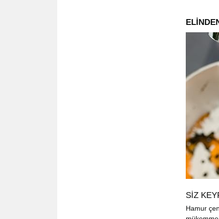
ELİNDEN
SİZ KEY
Hamur çeng
mükemmel b