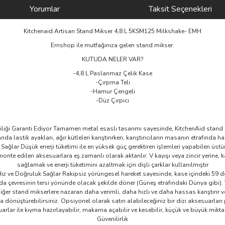
Yorumlar
Taksit Seçenekleri
Kitchenaid Artisan Stand Mikser 4,8 L 5KSM125 Milkshake- EMH
Ernshop ile mutfağınıza gelen stand mikser.
KUTUDA NELER VAR?
-4,8 L Paslanmaz Çelik Kase
-Çırpma Teli
-Hamur Çengeli
-Düz Çırpıcı
ekliliği Garanti Ediyor Tamamen metal esaslı tasarımı sayesinde, KitchenAid stand
a lastik ayakları, ağır kütleleri karıştırırken, karıştırıcıların masanın etrafında h
 Sağlar Düşük enerji tüketimi ile en yüksek güç gerektiren işlemleri yapabilen üs
 edilen aksesuarlara eş zamanlı olarak aktarılır. V kayışı veya zincir yerine, karı
sağlamak ve enerji tüketimini azaltmak için dişli çarklar kullanılmıştır
 ve Doğruluk Sağlar Rakipsiz yörüngesel hareket sayesinde, kase içindeki 59 de
da çevresinin tersi yönünde olacak şekilde döner (Güneş etrafındaki Dünya gibi)
iğer stand mikserlere nazaran daha verimli, daha hızlı ve daha hassas karıştırır v
 dönüştürebilirsiniz. Opsiyonel olarak satın alabileceğiniz bir dizi aksesuarları 
arlar ile kıyma hazırlayabilir, makarna açabilir ve kesebilir, küçük ve büyük miktar
Güvenilirlik