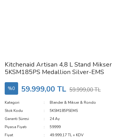
Kitchenaid Artisan 4,8 L Stand Mikser
5KSM185PS Medallion Silver-EMS
59.999,00 TL
%0
59.999,00 TL
Kategori
Blender & Mikser & Rondo
Stok Kodu
5KSM185PSEMS
Garanti Süresi
24 Ay
Piyasa Fiyatı
59999
Fiyat
49.999,17 TL + KDV