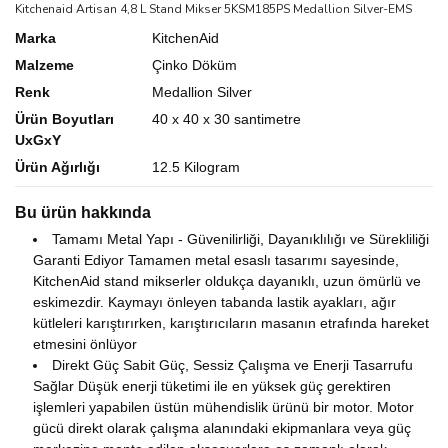
Kitchenaid Artisan 4,8 L Stand Mikser 5KSM185PS Medallion Silver-EMS
Marka
KitchenAid
Malzeme
Çinko Döküm
Renk
Medallion Silver
Ürün Boyutları
40 x 40 x 30 santimetre
UxGxY
Ürün Ağırlığı
12.5 Kilogram
Bu ürün hakkında
Tamamı Metal Yapı - Güvenilirliği, Dayanıklılığı ve Sürekliliği
Garanti Ediyor Tamamen metal esaslı tasarımı sayesinde,
KitchenAid stand mikserler oldukça dayanıklı, uzun ömürlü ve
eskimezdir. Kaymayı önleyen tabanda lastik ayakları, ağır
kütleleri karıştırırken, karıştırıcıların masanın etrafında hareket
etmesini önlüyor
Direkt Güç Sabit Güç, Sessiz Çalışma ve Enerji Tasarrufu
Sağlar Düşük enerji tüketimi ile en yüksek güç gerektiren
işlemleri yapabilen üstün mühendislik ürünü bir motor. Motor
gücü direkt olarak çalışma alanındaki ekipmanlara veya güç