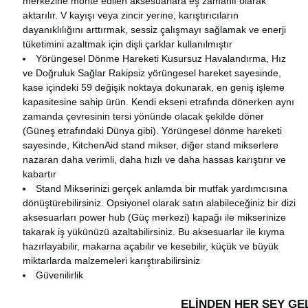
merkezine monte edilen aksesuarlara eş zamanlı olarak
aktarılır. V kayışı veya zincir yerine, karıştırıcıların
dayanıklılığını arttırmak, sessiz çalışmayı sağlamak ve enerji
tüketimini azaltmak için dişli çarklar kullanılmıştır
Yörüngesel Dönme Hareketi Kusursuz Havalandırma, Hız
ve Doğruluk Sağlar Rakipsiz yörüngesel hareket sayesinde,
kase içindeki 59 değişik noktaya dokunarak, en geniş işleme
kapasitesine sahip ürün. Kendi ekseni etrafında dönerken aynı
zamanda çevresinin tersi yönünde olacak şekilde döner
(Güneş etrafındaki Dünya gibi). Yörüngesel dönme hareketi
sayesinde, KitchenAid stand mikser, diğer stand mikserlere
nazaran daha verimli, daha hızlı ve daha hassas karıştırır ve
kabartır
Stand Mikserinizi gerçek anlamda bir mutfak yardımcısına
dönüştürebilirsiniz. Opsiyonel olarak satın alabileceğiniz bir dizi
aksesuarları power hub (Güç merkezi) kapağı ile mikserinize
takarak iş yükünüzü azaltabilirsiniz. Bu aksesuarlar ile kıyma
hazırlayabilir, makarna açabilir ve kesebilir, küçük ve büyük
miktarlarda malzemeleri karıştırabilirsiniz
Güvenilirlik
ELİNDEN HER ŞEY GE