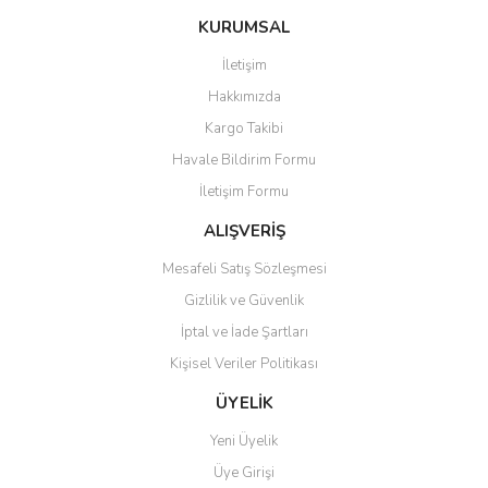
konularda yetersiz gördüğünüz noktaları öneri formunu kullanarak
Bu ürüne ilk yorumu siz yapın!
KURUMSAL
tarafımıza iletebilirsiniz.
Görüş ve önerileriniz için teşekkür ederiz.
İletişim
Yorum Yaz
Hakkımızda
Ürün resmi kalitesiz, bozuk veya görüntülenemiyor.
Kargo Takibi
Ürün açıklamasında eksik bilgiler bulunuyor.
Havale Bildirim Formu
Ürün bilgilerinde hatalar bulunuyor.
İletişim Formu
Ürün fiyatı diğer sitelerden daha pahalı.
Bu ürüne benzer farklı alternatifler olmalı.
ALIŞVERİŞ
Mesafeli Satış Sözleşmesi
Gizlilik ve Güvenlik
İptal ve İade Şartları
Kişisel Veriler Politikası
Gönder
ÜYELİK
Yeni Üyelik
Üye Girişi