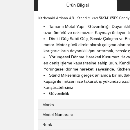
Ürün Bilgisi
Kitchenaid Artisan 4,8 L Stand Mikser 5KSM185PS Cand
Tamamı Metal Yapı - Güvenilirliği, Dayanıklı
uzun ömürlü ve eskimezdir. Kaymayı önleyen taban
Direkt Güç Sabit Güç, Sessiz Çalışma ve Ener
motor. Motor gücü direkt olarak çalışma alanın
karıştırıcıların dayanıklılığını arttırmak, sessiz
Yörüngesel Dönme Hareketi Kusursuz Havala
en geniş işleme kapasitesine sahip ürün. Kendi
Yörüngesel dönme hareketi sayesinde, KitchenAi
Stand Mikserinizi gerçek anlamda bir mutfak 
kapağı ile mikserinize takarak iş yükünüzü azalt
karıştırabilirsiniz
Güvenilirlik
Marka
Model Numarası
Renk