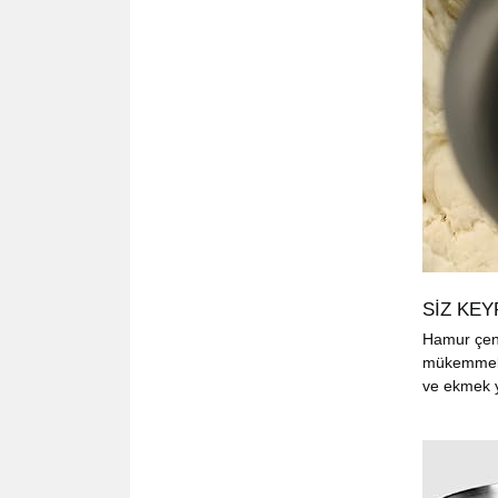
SİZ KEY
Hamur çeng
mükemmel b
ve ekmek y