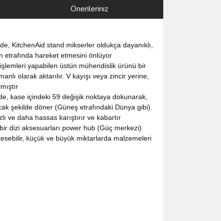
Önerileriniz
nde, KitchenAid stand mikserler oldukça dayanıklı,
ın etrafında hareket etmesini önlüyor
işlemleri yapabilen üstün mühendislik ürünü bir
ı olarak aktarılır. V kayışı veya zincir yerine,
lmıştır
, kase içindeki 59 değişik noktaya dokunarak,
ak şekilde döner (Güneş etrafındaki Dünya gibi).
ı ve daha hassas karıştırır ve kabartır
 bir dizi aksesuarları power hub (Güç merkezi)
 kesebilir, küçük ve büyük miktarlarda malzemeleri