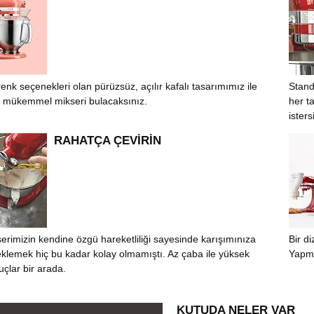
renk seçenekleri olan pürüzsüz, açılır kafalı tasarımımız ile
Stand
 mükemmel mikseri bulacaksınız.
her ta
isters
RAHATÇA ÇEVİRİN
erimizin kendine özgü hareketliliği sayesinde karışımınıza
Bir d
lemek hiç bu kadar kolay olmamıştı. Az çaba ile yüksek
Yapma
nuçlar bir arada.
KUTUDA NELER VAR