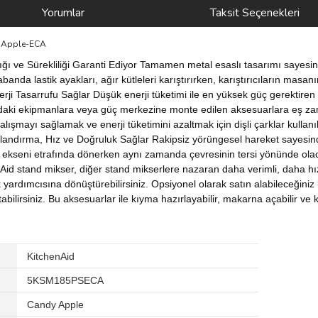
Yorumlar
Taksit Seçenekleri
y Apple-ECA
lığı ve Sürekliliği Garanti Ediyor Tamamen metal esaslı tasarımı sayesi
da lastik ayakları, ağır kütleleri karıştırırken, karıştırıcıların masan
ji Tasarrufu Sağlar Düşük enerji tüketimi ile en yüksek güç gerektiren 
daki ekipmanlara veya güç merkezine monte edilen aksesuarlara eş zamanl
 çalışmayı sağlamak ve enerji tüketimini azaltmak için dişli çarklar kullanı
ndırma, Hız ve Doğruluk Sağlar Rakipsiz yörüngesel hareket sayesinde
 ekseni etrafında dönerken aynı zamanda çevresinin tersi yönünde olac
d stand mikser, diğer stand mikserlere nazaran daha verimli, daha hızl
yardımcısına dönüştürebilirsiniz. Opsiyonel olarak satın alabileceğiniz
abilirsiniz. Bu aksesuarlar ile kıyma hazırlayabilir, makarna açabilir ve
‎KitchenAid
‎5KSM185PSECA
‎Candy Apple