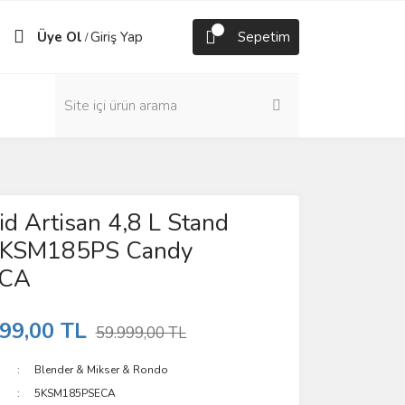
Üye Ol
Giriş Yap
Sepetim
/
id Artisan 4,8 L Stand
5KSM185PS Candy
ECA
99,00 TL
59.999,00 TL
Blender & Mikser & Rondo
5KSM185PSECA