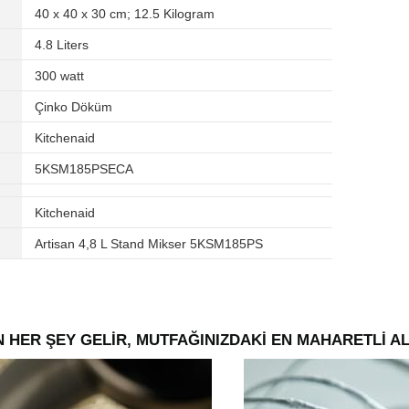
‎40 x 40 x 30 cm; 12.5 Kilogram
‎4.8 Liters
‎300 watt
‎Çinko Döküm
‎Kitchenaid
‎5KSM185PSECA
‎Kitchenaid
‎Artisan 4,8 L Stand Mikser 5KSM185PS
 HER ŞEY GELİR, MUTFAĞINIZDAKİ EN MAHARETLİ A