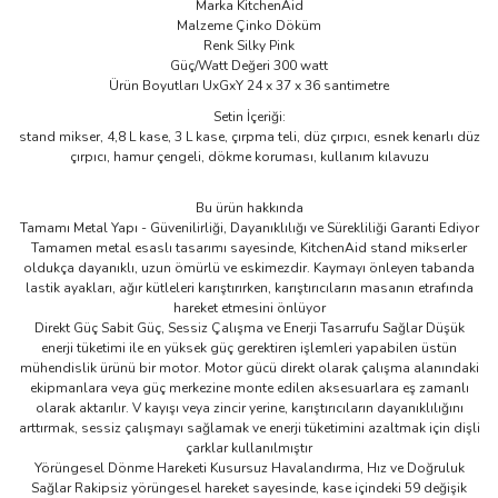
Marka KitchenAid
Malzeme Çinko Döküm
Renk Silky Pink
Güç/Watt Değeri 300 watt
Ürün Boyutları UxGxY 24 x 37 x 36 santimetre
Setin İçeriği:
stand mikser, 4,8 L kase, 3 L kase, çırpma teli, düz çırpıcı, esnek kenarlı düz
çırpıcı, hamur çengeli, dökme koruması, kullanım kılavuzu
Bu ürün hakkında
Tamamı Metal Yapı - Güvenilirliği, Dayanıklılığı ve Sürekliliği Garanti Ediyor
Tamamen metal esaslı tasarımı sayesinde, KitchenAid stand mikserler
oldukça dayanıklı, uzun ömürlü ve eskimezdir. Kaymayı önleyen tabanda
lastik ayakları, ağır kütleleri karıştırırken, karıştırıcıların masanın etrafında
hareket etmesini önlüyor
Direkt Güç Sabit Güç, Sessiz Çalışma ve Enerji Tasarrufu Sağlar Düşük
enerji tüketimi ile en yüksek güç gerektiren işlemleri yapabilen üstün
mühendislik ürünü bir motor. Motor gücü direkt olarak çalışma alanındaki
ekipmanlara veya güç merkezine monte edilen aksesuarlara eş zamanlı
olarak aktarılır. V kayışı veya zincir yerine, karıştırıcıların dayanıklılığını
arttırmak, sessiz çalışmayı sağlamak ve enerji tüketimini azaltmak için dişli
çarklar kullanılmıştır
Yörüngesel Dönme Hareketi Kusursuz Havalandırma, Hız ve Doğruluk
Sağlar Rakipsiz yörüngesel hareket sayesinde, kase içindeki 59 değişik