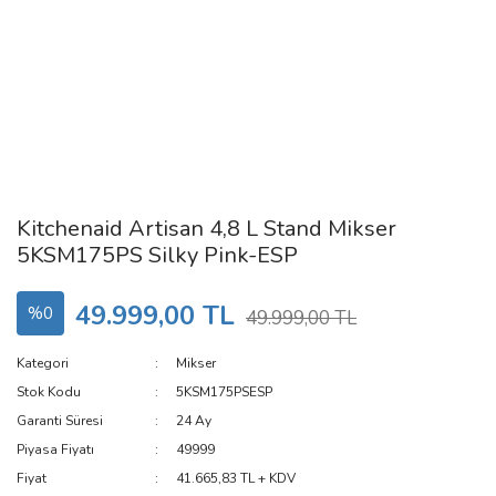
Kitchenaid Artisan 4,8 L Stand Mikser
5KSM175PS Silky Pink-ESP
49.999,00 TL
%0
49.999,00 TL
Kategori
Mikser
Stok Kodu
5KSM175PSESP
Garanti Süresi
24 Ay
Piyasa Fiyatı
49999
Fiyat
41.665,83 TL + KDV