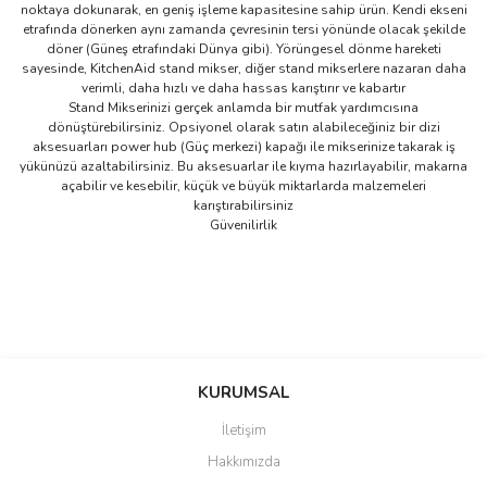
noktaya dokunarak, en geniş işleme kapasitesine sahip ürün. Kendi ekseni
etrafında dönerken aynı zamanda çevresinin tersi yönünde olacak şekilde
döner (Güneş etrafındaki Dünya gibi). Yörüngesel dönme hareketi
sayesinde, KitchenAid stand mikser, diğer stand mikserlere nazaran daha
verimli, daha hızlı ve daha hassas karıştırır ve kabartır
Stand Mikserinizi gerçek anlamda bir mutfak yardımcısına
dönüştürebilirsiniz. Opsiyonel olarak satın alabileceğiniz bir dizi
aksesuarları power hub (Güç merkezi) kapağı ile mikserinize takarak iş
yükünüzü azaltabilirsiniz. Bu aksesuarlar ile kıyma hazırlayabilir, makarna
açabilir ve kesebilir, küçük ve büyük miktarlarda malzemeleri
karıştırabilirsiniz
Güvenilirlik
Bu ürünün fiyat bilgisi, resim, ürün açıklamalarında ve diğer
konularda yetersiz gördüğünüz noktaları öneri formunu kullanarak
Bu ürüne ilk yorumu siz yapın!
KURUMSAL
tarafımıza iletebilirsiniz.
Görüş ve önerileriniz için teşekkür ederiz.
İletişim
Yorum Yaz
Hakkımızda
Ürün resmi kalitesiz, bozuk veya görüntülenemiyor.