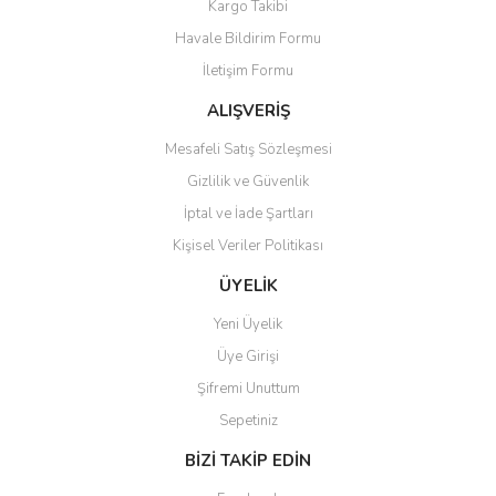
Kargo Takibi
Ürün açıklamasında eksik bilgiler bulunuyor.
Havale Bildirim Formu
Ürün bilgilerinde hatalar bulunuyor.
İletişim Formu
Ürün fiyatı diğer sitelerden daha pahalı.
Bu ürüne benzer farklı alternatifler olmalı.
ALIŞVERİŞ
Mesafeli Satış Sözleşmesi
Gizlilik ve Güvenlik
İptal ve İade Şartları
Kişisel Veriler Politikası
Gönder
ÜYELİK
Yeni Üyelik
Üye Girişi
Şifremi Unuttum
Sepetiniz
BİZİ TAKİP EDİN