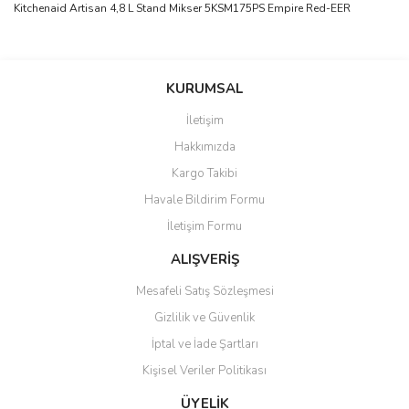
Kitchenaid Artisan 4,8 L Stand Mikser 5KSM175PS Empire Red-EER
Bu ürünün fiyat bilgisi, resim, ürün açıklamalarında ve diğer
konularda yetersiz gördüğünüz noktaları öneri formunu kullanarak
Bu ürüne ilk yorumu siz yapın!
KURUMSAL
tarafımıza iletebilirsiniz.
Görüş ve önerileriniz için teşekkür ederiz.
İletişim
Yorum Yaz
Hakkımızda
Ürün resmi kalitesiz, bozuk veya görüntülenemiyor.
Kargo Takibi
Ürün açıklamasında eksik bilgiler bulunuyor.
Havale Bildirim Formu
Ürün bilgilerinde hatalar bulunuyor.
İletişim Formu
Ürün fiyatı diğer sitelerden daha pahalı.
Bu ürüne benzer farklı alternatifler olmalı.
ALIŞVERİŞ
Mesafeli Satış Sözleşmesi
Gizlilik ve Güvenlik
İptal ve İade Şartları
Kişisel Veriler Politikası
Gönder
ÜYELİK