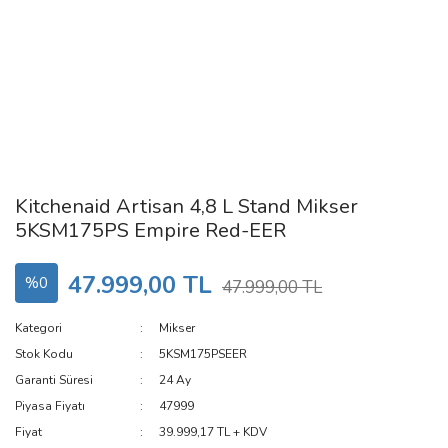
Kitchenaid Artisan 4,8 L Stand Mikser
5KSM175PS Empire Red-EER
47.999,00 TL
%0
47.999,00 TL
Kategori
Mikser
Stok Kodu
5KSM175PSEER
Garanti Süresi
24 Ay
Piyasa Fiyatı
47999
Fiyat
39.999,17 TL + KDV