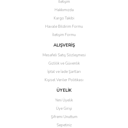
İletişim
Yorum Yaz
Hakkımızda
Ürün resmi kalitesiz, bozuk veya görüntülenemiyor.
Kargo Takibi
Ürün açıklamasında eksik bilgiler bulunuyor.
Havale Bildirim Formu
Ürün bilgilerinde hatalar bulunuyor.
İletişim Formu
Ürün fiyatı diğer sitelerden daha pahalı.
Bu ürüne benzer farklı alternatifler olmalı.
ALIŞVERİŞ
Mesafeli Satış Sözleşmesi
Gizlilik ve Güvenlik
İptal ve İade Şartları
Kişisel Veriler Politikası
Gönder
ÜYELİK
Yeni Üyelik
Üye Girişi
Şifremi Unuttum
Sepetiniz