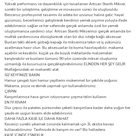
Yüksek performans ve dayanıklılık için tasarlanan Artisan Stantlı Mikser,
sürekli bir iyileştirme, geliştirme ve inovasyon süreci ile oluşturuldu.
Benzersiz profesyonel tasarımı ile adeta bir uzvunuz haline gelir, hayal
gücünüzü, becerilerinizi geliştirerek kendinizi yemek pişirme yoluyla ifade
edebilmenizi sağlar ve her seferinde gerçek anlamda özel bir yemek
oluşturmanıza yardımcı olur. Artisan Stantlı Mikserinizi gerçek anlamda bir
mutfak yardımcısına dönüştürecek olan bir dizi isteğe bağlı aksesuar.
Bunları tekli eklenti göbeği kapağı ile mikserinize takın ve iş yükünüzü
azaltmaya hazır olun. Bu aksesuarlar ile kıyma hazırlayabilir, makarna
açabilir ve kesebilir, küçük ya da büyük miktarlarda malzemeleri
karıştırabilir ve bunların tümünü 90 yılın üzerinde mikser oluşturma
uzmanlığı ile kusursuzca gerçekleştirebilirsiniz.ELİNDEN HER ŞEY GELİR
Mutfağınızdaki en maharetli alet
SİZ KEYFİNİZE BAKIN
Hamur çengeli tüm hamur çeşitlerini mükemmel bir şekilde yoğurur.
Makarna, pizza ve ekmek yapmak için kullanabilirsiniz.
ÇIRPIN
Karışımlarınıza hava girsin istiyorsanız çırpma telini kullanın.
EN İYİ KIVAM
Düz çırpıcı ile patates püresinden şekerli karışımlara kadar daha yoğun her
şeyde en uygun kıvamı elde edebilirsiniz.
DAHA FAZLA KASE İLE DAHA RAHAT
Kasenizi sürekli yıkamak zorunda kalmamak için 3L ekstra kaseyi
kullanabilirsiniz. Tarifinizde iki karışım mı var? Biz hallederiz.
KASE İÇİNDE ESNEKLİK