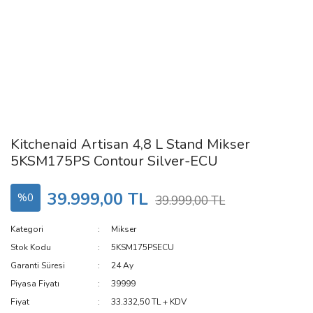
Kitchenaid Artisan 4,8 L Stand Mikser
5KSM175PS Contour Silver-ECU
39.999,00 TL
%0
39.999,00 TL
Kategori
Mikser
Stok Kodu
5KSM175PSECU
Garanti Süresi
24 Ay
Piyasa Fiyatı
39999
Fiyat
33.332,50 TL + KDV