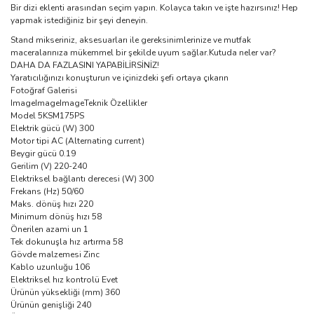
Bir dizi eklenti arasından seçim yapın. Kolayca takın ve işte hazırsınız! Hep
yapmak istediğiniz bir şeyi deneyin.
Stand mikseriniz, aksesuarları ile gereksinimlerinize ve mutfak
maceralarınıza mükemmel bir şekilde uyum sağlar.Kutuda neler var?
DAHA DA FAZLASINI YAPABİLİRSİNİZ!
Yaratıcılığınızı konuşturun ve içinizdeki şefi ortaya çıkarın
Fotoğraf Galerisi
ImageImageImageTeknik Özellikler
Model 5KSM175PS
Elektrik gücü (W) 300
Motor tipi AC (Alternating current)
Beygir gücü 0.19
Gerilim (V) 220-240
Elektriksel bağlantı derecesi (W) 300
Frekans (Hz) 50/60
Maks. dönüş hızı 220
Minimum dönüş hızı 58
Önerilen azami un 1
Tek dokunuşla hız artırma 58
Gövde malzemesi Zinc
Kablo uzunluğu 106
Elektriksel hız kontrolü Evet
Ürünün yüksekliği (mm) 360
Ürünün genişliği 240