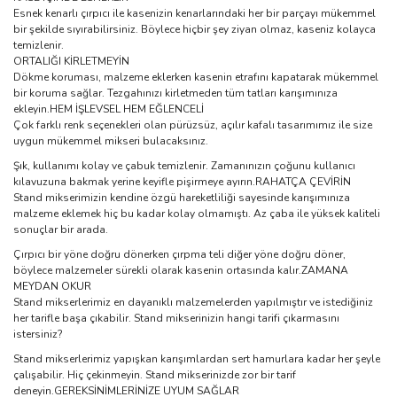
Esnek kenarlı çırpıcı ile kasenizin kenarlarındaki her bir parçayı mükemmel
bir şekilde sıyırabilirsiniz. Böylece hiçbir şey ziyan olmaz, kaseniz kolayca
temizlenir.
ORTALIĞI KİRLETMEYİN
Dökme koruması, malzeme eklerken kasenin etrafını kapatarak mükemmel
bir koruma sağlar. Tezgahınızı kirletmeden tüm tatları karışımınıza
ekleyin.HEM İŞLEVSEL HEM EĞLENCELİ
Çok farklı renk seçenekleri olan pürüzsüz, açılır kafalı tasarımımız ile size
uygun mükemmel mikseri bulacaksınız.
Şık, kullanımı kolay ve çabuk temizlenir. Zamanınızın çoğunu kullanıcı
kılavuzuna bakmak yerine keyifle pişirmeye ayırın.RAHATÇA ÇEVİRİN
Stand mikserimizin kendine özgü hareketliliği sayesinde karışımınıza
malzeme eklemek hiç bu kadar kolay olmamıştı. Az çaba ile yüksek kaliteli
sonuçlar bir arada.
Çırpıcı bir yöne doğru dönerken çırpma teli diğer yöne doğru döner,
böylece malzemeler sürekli olarak kasenin ortasında kalır.ZAMANA
MEYDAN OKUR
Stand mikserlerimiz en dayanıklı malzemelerden yapılmıştır ve istediğiniz
her tarifle başa çıkabilir. Stand mikserinizin hangi tarifi çıkarmasını
istersiniz?
Stand mikserlerimiz yapışkan karışımlardan sert hamurlara kadar her şeyle
çalışabilir. Hiç çekinmeyin. Stand mikserinizde zor bir tarif
deneyin.GEREKSİNİMLERİNİZE UYUM SAĞLAR