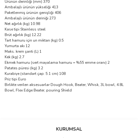
Ürünün derinliği (mm) 370
Ambalajlı ürünün yükseliği 413
Paketlenmiş ürünün genişliği 406
Ambalajlı ürünün deriniği 273
Net ağırlık (kg) 10.98
Kase tipi Stainless steel
Brüt ağırlık (kg) 12.22
Tart hamuru için un miktarı (kg) 0.5
Yumurta akı 12
Maks. krem şanti (L) 1
Kek (kg) 2.7
Ekmek hamuru (sert mayalama hamuru = %55 emme oranı) 2
Patates püresi (kg) 3.2
Kurabiye (standart çap: 5.1 cm) 108
Priz tipi Euro
Birlikte verilen aksesuarlar Dough Hook, Beater, Whisk, 3L bowl, 4.8L
Bowl, Flex Edge Beater, pouring Shield
Bu ürünün fiyat bilgisi, resim, ürün açıklamalarında ve diğer
konularda yetersiz gördüğünüz noktaları öneri formunu kullanarak
Bu ürüne ilk yorumu siz yapın!
KURUMSAL
tarafımıza iletebilirsiniz.
Görüş ve önerileriniz için teşekkür ederiz.