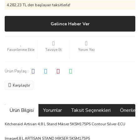
4.282,23 TL den başlayan taksitlerle!
Gelince Haber Ver
Tavsiye Et
Yorum Yaz
Ürün Paylaş :
Karşılaştır
Ürün Bilgisi
Yorumlar
Taksit Seçenekleri
Önerilerin
Kitchenaid Artisan 4,8 L Stand Mikser 5KSM175PS Contour Silver-ECU
Image4,8 L ARTISAN STAND MİKSER 5KSM175PS