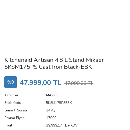
Kitchenaid Artisan 4,8 L Stand Mikser
5KSM175PS Cast Iron Black-EBK
47.999,00 TL
%0
47.999,00 TL
Kategori
Mikser
Stok Kodu
5KSM175PSEBK
Garanti Süresi
24 Ay
Piyasa Fiyatı
47999
Fiyat
39.999,17 TL + KDV