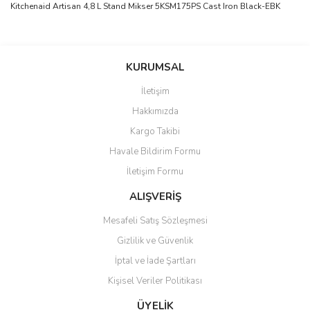
Kitchenaid Artisan 4,8 L Stand Mikser 5KSM175PS Cast Iron Black-EBK
Bu ürünün fiyat bilgisi, resim, ürün açıklamalarında ve diğer
konularda yetersiz gördüğünüz noktaları öneri formunu kullanarak
Bu ürüne ilk yorumu siz yapın!
KURUMSAL
tarafımıza iletebilirsiniz.
Görüş ve önerileriniz için teşekkür ederiz.
İletişim
Yorum Yaz
Hakkımızda
Ürün resmi kalitesiz, bozuk veya görüntülenemiyor.
Kargo Takibi
Ürün açıklamasında eksik bilgiler bulunuyor.
Havale Bildirim Formu
Ürün bilgilerinde hatalar bulunuyor.
İletişim Formu
Ürün fiyatı diğer sitelerden daha pahalı.
Bu ürüne benzer farklı alternatifler olmalı.
ALIŞVERİŞ
Mesafeli Satış Sözleşmesi
Gizlilik ve Güvenlik
İptal ve İade Şartları
Kişisel Veriler Politikası
Gönder
ÜYELİK