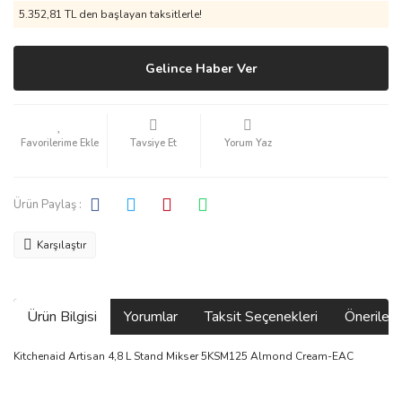
5.352,81 TL den başlayan taksitlerle!
Gelince Haber Ver
Tavsiye Et
Yorum Yaz
Ürün Paylaş :
Karşılaştır
Ürün Bilgisi
Yorumlar
Taksit Seçenekleri
Önerilerin
Kitchenaid Artisan 4,8 L Stand Mikser 5KSM125 Almond Cream-EAC
Bu ürünün fiyat bilgisi, resim, ürün açıklamalarında ve diğer