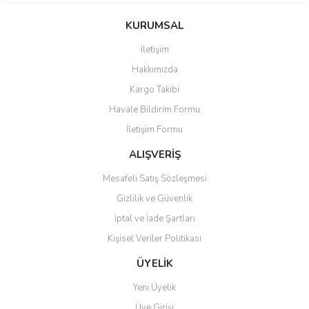
konularda yetersiz gördüğünüz noktaları öneri formunu kullanarak
Bu ürüne ilk yorumu siz yapın!
KURUMSAL
tarafımıza iletebilirsiniz.
Görüş ve önerileriniz için teşekkür ederiz.
İletişim
Yorum Yaz
Hakkımızda
Ürün resmi kalitesiz, bozuk veya görüntülenemiyor.
Kargo Takibi
Ürün açıklamasında eksik bilgiler bulunuyor.
Havale Bildirim Formu
Ürün bilgilerinde hatalar bulunuyor.
İletişim Formu
Ürün fiyatı diğer sitelerden daha pahalı.
Bu ürüne benzer farklı alternatifler olmalı.
ALIŞVERİŞ
Mesafeli Satış Sözleşmesi
Gizlilik ve Güvenlik
İptal ve İade Şartları
Kişisel Veriler Politikası
Gönder
ÜYELİK
Yeni Üyelik
Üye Girişi