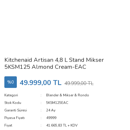
Kitchenaid Artisan 4,8 L Stand Mikser
5KSM125 Almond Cream-EAC
49.999,00 TL
%0
49.999,00 TL
Kategori
Blender & Mikser & Rondo
Stok Kodu
5KSM125EAC
Garanti Süresi
24 Ay
Piyasa Fiyatı
49999
Fiyat
41.665,83 TL + KDV