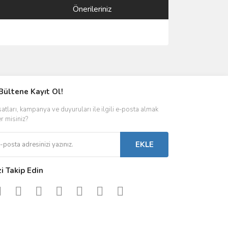
Önerileriniz
ımıza iletebilirsiniz.
Bültene Kayıt Ol!
satları, kampanya ve duyuruları ile ilgili e-posta almak
er misiniz?
EKLE
zi Takip Edin