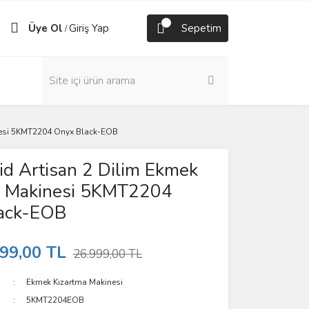
Üye Ol
Giriş Yap
Sepetim
/
inesi 5KMT2204 Onyx Black-EOB
id Artisan 2 Dilim Ekmek
a Makinesi 5KMT2204
ack-EOB
99,00 TL
26.999,00 TL
Ekmek Kızartma Makinesi
5KMT2204EOB