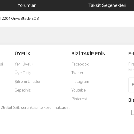
Yorumlar
Taksit Seçenekleri
KMT2204 Onyx Black-EOB
ve diğer konularda yetersiz gördüğünüz noktaları öneri formunu kullanarak taraf
Bu ürüne ilk yorumu siz yapın!
ÜYELİK
BİZİ TAKİP EDİN
E-
r.
Yorum Yaz
si
Yeni Üyelik
Facebook
Fır
ist
Üye Girişi
Twitter
Şifremi Unuttum
Instagram
Sepetiniz
Youtube
Pinterest
Bi
iz 256bit SSL sertifikası ile korunmaktadır.
Gönder