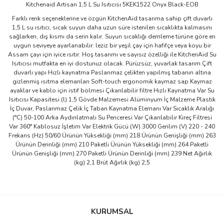
Kitchenaid Artisan 1,5 L Su Isıtıcısı 5KEK1522 Onyx Black-EOB
Farklı renk seçeneklerine ve özgün KitchenAid tasarıma sahip çift duvarlı
1,5 L su ısıtıcı, sıcak suyun daha uzun süre istenilen sıcaklıkta kalmasını
sağlarken, dış kısmı da serin kalır. Suyun sıcaklığı demleme türüne göre en
uygun seviyeye ayarlanabilir: leziz bir yeşil çay için hafifçe veya koyu bir
Assam çayı için iyice ısıtır. Hoş tasarımı ve sayısız özelliği ile KitchenAid Su
Isıtıcısı mutfakta en iyi dostunuz olacak. Pürüzsüz, yuvarlak tasarım Çift
duvarlı yapı Hızlı kaynatma Paslanmaz çelikten yapılmış tabanın altına
gizlenmiş ısıtma elemanları Soft-touch ergonomik kaymaz sap Kaymaz
ayaklar ve kablo için istif bölmesi Çıkarılabilir filtre Hızlı Kaynatma Var Su
Isıtıcısı Kapasitesi (l) 1,5 Gövde Malzemesi Alüminyum İç Malzeme Plastik
İç Duvar, Paslanmaz Çelik İç Taban Kaynatma Elemanı Var Sıcaklık Aralığı
(°C) 50-100 Arka Aydınlatmalı Su Penceresi Var Çıkarılabilir Kireç Filtresi
Var 360° Kablosuz İşletim Var Elektrik Gücü (W) 3000 Gerilim (V) 220 - 240
Frekans (Hz) 50/60 Ürünün Yüksekliği (mm) 218 Ürünün Genişliği (mm) 263
Ürünün Derinliği (mm) 210 Paketli Ürünün Yüksekliği (mm) 264 Paketli
Ürünün Genişliği (mm) 270 Paketli Ürünün Derinliği (mm) 239 Net Ağırlık
(kg) 2,1 Brüt Ağırlık (kg) 2,5
Bu ürünün fiyat bilgisi, resim, ürün açıklamalarında ve diğer
konularda yetersiz gördüğünüz noktaları öneri formunu kullanarak
Bu ürüne ilk yorumu siz yapın!
KURUMSAL
tarafımıza iletebilirsiniz.
Görüş ve önerileriniz için teşekkür ederiz.