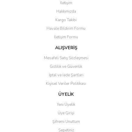
İletişim
Yorum Yaz
Hakkımızda
Ürün resmi kalitesiz, bozuk veya görüntülenemiyor.
Kargo Takibi
Ürün açıklamasında eksik bilgiler bulunuyor.
Havale Bildirim Formu
Ürün bilgilerinde hatalar bulunuyor.
İletişim Formu
Ürün fiyatı diğer sitelerden daha pahalı.
Bu ürüne benzer farklı alternatifler olmalı.
ALIŞVERİŞ
Mesafeli Satış Sözleşmesi
Gizlilik ve Güvenlik
İptal ve İade Şartları
Kişisel Veriler Politikası
Gönder
ÜYELİK
Yeni Üyelik
Üye Girişi
Şifremi Unuttum
Sepetiniz