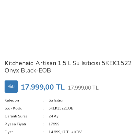
Kitchenaid Artisan 1,5 L Su Isıtıcısı 5KEK1522
Onyx Black-EOB
17.999,00 TL
%0
17.999,00 TL
Kategori
Su Isıtıcı
Stok Kodu
5KEK1522EOB
Garanti Süresi
24 Ay
Piyasa Fiyatı
17999
Fiyat
14.999,17 TL + KDV