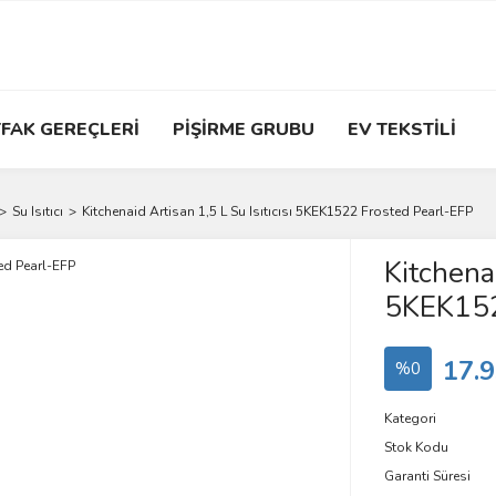
FAK GEREÇLERİ
PİŞİRME GRUBU
EV TEKSTİLİ
Su Isıtıcı
Kitchenaid Artisan 1,5 L Su Isıtıcısı 5KEK1522 Frosted Pearl-EFP
Kitchenai
5KEK152
17.9
%0
Kategori
Stok Kodu
Garanti Süresi