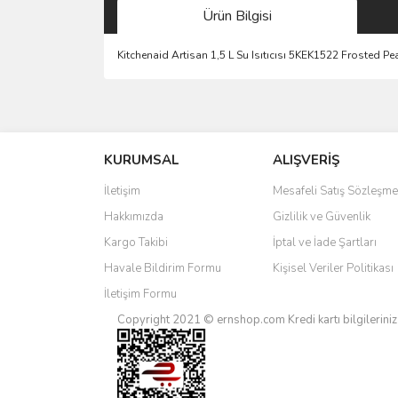
Ürün Bilgisi
Kitchenaid Artisan 1,5 L Su Isıtıcısı 5KEK1522 Frosted Pe
Bu ürünün fiyat bilgisi, resim, ürün açıklamalarında 
Görüş ve önerileriniz için teşekkür ederiz.
KURUMSAL
ALIŞVERİŞ
Ürün resmi kalitesiz, bozuk veya görüntülenemiyo
Ürün açıklamasında eksik bilgiler bulunuyor.
İletişim
Mesafeli Satış Sözleşme
Ürün bilgilerinde hatalar bulunuyor.
Hakkımızda
Gizlilik ve Güvenlik
Ürün fiyatı diğer sitelerden daha pahalı.
Kargo Takibi
İptal ve İade Şartları
Bu ürüne benzer farklı alternatifler olmalı.
Havale Bildirim Formu
Kişisel Veriler Politikası
İletişim Formu
Copyright 2021 © ernshop.com
Kredi kartı bilgilerin