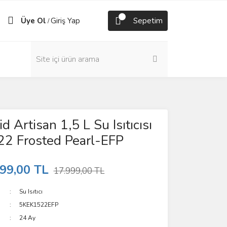
Üye Ol
Giriş Yap
Sepetim
/
d Artisan 1,5 L Su Isıtıcısı
2 Frosted Pearl-EFP
99,00 TL
17.999,00 TL
Su Isıtıcı
5KEK1522EFP
24 Ay