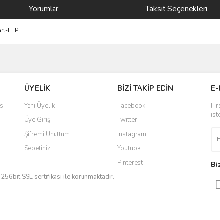
Yorumlar
Taksit Seçenekleri
arl-EFP
ve diğer konularda yetersiz gördüğünüz noktaları öneri formunu kullanarak taraf
Bu ürüne ilk yorumu siz yapın!
ÜYELİK
BİZİ TAKİP EDİN
E-
r.
Yorum Yaz
si
Yeni Üyelik
Facebook
Fır
ist
Üye Girişi
Twitter
Şifremi Unuttum
Instagram
Sepetiniz
Youtube
Pinterest
Bi
iz 256bit SSL sertifikası ile korunmaktadır.
Gönder