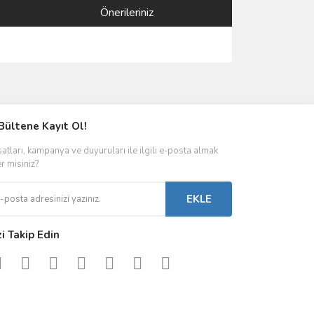
Önerileriniz
ımıza iletebilirsiniz.
Bültene Kayıt Ol!
satları, kampanya ve duyuruları ile ilgili e-posta almak
er misiniz?
EKLE
zi Takip Edin