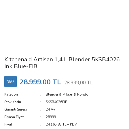
Kitchenaid Artisan 1,4 L Blender 5KSB4026
Ink Blue-EIB
28.999,00 TL
%0
28.999,00 TL
Kategori
Blender & Mikser & Rondo
Stok Kodu
5KSB4026EIB
Garanti Süresi
24 Ay
Piyasa Fiyatı
28999
Fiyat
24.165,83 TL + KDV