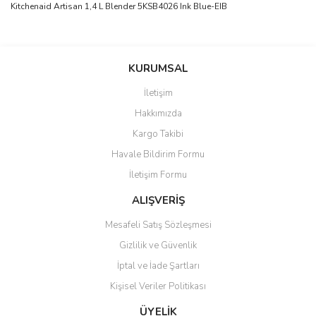
Kitchenaid Artisan 1,4 L Blender 5KSB4026 Ink Blue-EIB
Bu ürünün fiyat bilgisi, resim, ürün açıklamalarında ve diğer
konularda yetersiz gördüğünüz noktaları öneri formunu kullanarak
Bu ürüne ilk yorumu siz yapın!
KURUMSAL
tarafımıza iletebilirsiniz.
Görüş ve önerileriniz için teşekkür ederiz.
İletişim
Yorum Yaz
Hakkımızda
Ürün resmi kalitesiz, bozuk veya görüntülenemiyor.
Kargo Takibi
Ürün açıklamasında eksik bilgiler bulunuyor.
Havale Bildirim Formu
Ürün bilgilerinde hatalar bulunuyor.
İletişim Formu
Ürün fiyatı diğer sitelerden daha pahalı.
Bu ürüne benzer farklı alternatifler olmalı.
ALIŞVERİŞ
Mesafeli Satış Sözleşmesi
Gizlilik ve Güvenlik
İptal ve İade Şartları
Kişisel Veriler Politikası
Gönder
ÜYELİK