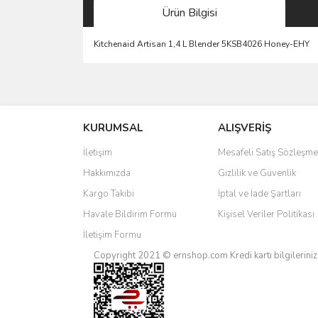
Ürün Bilgisi
Kitchenaid Artisan 1,4 L Blender 5KSB4026 Honey-EHY
Bu ürünün fiyat bilgisi, resim, ürün açıklamalarında 
Görüş ve önerileriniz için teşekkür ederiz.
KURUMSAL
ALIŞVERİŞ
Ürün resmi kalitesiz, bozuk veya görüntülenemiyo
Ürün açıklamasında eksik bilgiler bulunuyor.
İletişim
Mesafeli Satış Sözleşme
Ürün bilgilerinde hatalar bulunuyor.
Hakkımızda
Gizlilik ve Güvenlik
Ürün fiyatı diğer sitelerden daha pahalı.
Kargo Takibi
İptal ve İade Şartları
Bu ürüne benzer farklı alternatifler olmalı.
Havale Bildirim Formu
Kişisel Veriler Politikası
İletişim Formu
Copyright 2021 © ernshop.com
Kredi kartı bilgilerin