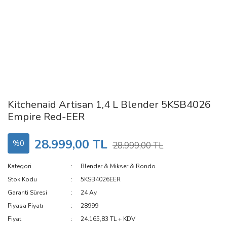
Kitchenaid Artisan 1,4 L Blender 5KSB4026
Empire Red-EER
28.999,00 TL
%0
28.999,00 TL
Kategori
Blender & Mikser & Rondo
Stok Kodu
5KSB4026EER
Garanti Süresi
24 Ay
Piyasa Fiyatı
28999
Fiyat
24.165,83 TL + KDV