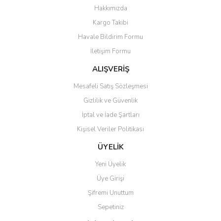
Yorum Yaz
Hakkımızda
Ürün resmi kalitesiz, bozuk veya görüntülenemiyor.
Kargo Takibi
Ürün açıklamasında eksik bilgiler bulunuyor.
Havale Bildirim Formu
Ürün bilgilerinde hatalar bulunuyor.
İletişim Formu
Ürün fiyatı diğer sitelerden daha pahalı.
Bu ürüne benzer farklı alternatifler olmalı.
ALIŞVERİŞ
Mesafeli Satış Sözleşmesi
Gizlilik ve Güvenlik
İptal ve İade Şartları
Kişisel Veriler Politikası
Gönder
ÜYELİK
Yeni Üyelik
Üye Girişi
Şifremi Unuttum
Sepetiniz