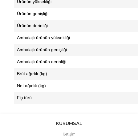
Ürünün yüksekliği
Ürünün genişliği
Ürünün derinliği
Ambalajlı ürünün yüksekliği
Ambalajlı ürünün genişliği
Ambalajlı ürünün derinliği
Brüt ağırlık (kg)
Net ağırlık (kg)
Fiş türü
Bu ürünün fiyat bilgisi, resim, ürün açıklamalarında ve diğer
konularda yetersiz gördüğünüz noktaları öneri formunu kullanarak
Bu ürüne ilk yorumu siz yapın!
KURUMSAL
tarafımıza iletebilirsiniz.
Görüş ve önerileriniz için teşekkür ederiz.
İletişim