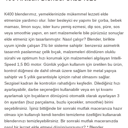
K400 blenderımız, yemeklerinizde mükemmel lezzeti elde
etmenize yardımcı olur. İster besleyici ev yapımı bir çorba, bebek
maması, limon suyu, ister kuru yemiş ezmesi, dip sos, püre, sos
veya smoothie yapın, en sert malzemelerle bile pürüzsüz sonuçlar
elde etmeniz için tasarlanmıştır. Nasıl çalışır? Blender, birlikte
uyum içinde çalışan 3'lü bir sisteme sahiptir: benzersiz asimetrik
tasarımlı paslanmaz çelik bıçak, malzemeleri döndüren oluklu
sürahi ve optimum hızı korumak için malzemeleri algılayan Intelli-
Speed 1,5 BG motor. Günlük yoğun kullanım için üretilen bu ürün,
kontrol düğmesi de dahil olmak üzere sağlam bir metal yapıya
sahiptir ve 5 yıllık garantisiyle içinizin rahat olmasını sağlar.
Sezgisel kadran ile kontrolün rahatlığını keşfedin. Dilediğiniz hızı
ayarlayabilir, darbe seçeneğini kullanabilir veya en iyi kıvamı
ayarlamak için bıçakların dönüşünü otomatik olarak ayarlayan 3
ön ayardan (buz parçalama, buzlu içecekler, smoothie) birini
seçebilirsiniz. İşiniz bittiğinde bir sonraki mutfak maceranıza hazır
olması için kullanışlı kendi kendini temizleme özelliğini kullanarak
blenderınızı temizleyebilirsiniz. Bir sonraki mutfak maceranızda
nasıl bir lezzet elde etmeyi düşünüyorsunuz? * Blender