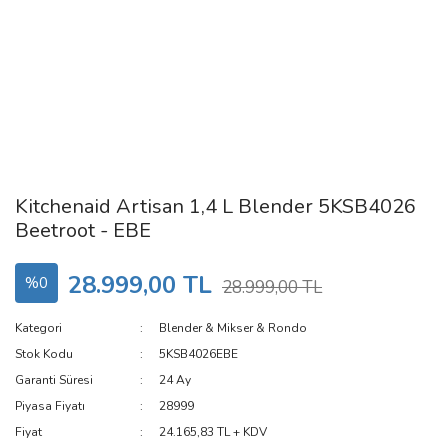
Kitchenaid Artisan 1,4 L Blender 5KSB4026
Beetroot - EBE
28.999,00 TL
%0
28.999,00 TL
Kategori
Blender & Mikser & Rondo
Stok Kodu
5KSB4026EBE
Garanti Süresi
24 Ay
Piyasa Fiyatı
28999
Fiyat
24.165,83 TL + KDV