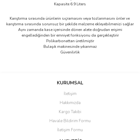
Kapasite 6.9 Liters
Karıştırma sırasında ürünlerin sıçramasını veya tozlanmasını önler ve
karıştırma sırasında sorunsuz bir şekilde malzeme ekleyebilmenizi sağlar
Aynı zamanda kase içerisinde dönen alete doğrudan erişimi
engellediğinden bir emniyet fonksiyonu da gerçekleştirir
Polikarbonattan üretilmiştir
Bulaşık makinesinde yıkanmaz
Güvenilirlik
Bu ürünün fiyat bilgisi, resim, ürün açıklamalarında ve diğer
konularda yetersiz gördüğünüz noktaları öneri formunu kullanarak
Bu ürüne ilk yorumu siz yapın!
KURUMSAL
tarafımıza iletebilirsiniz.
Görüş ve önerileriniz için teşekkür ederiz.
İletişim
Yorum Yaz
Hakkımızda
Ürün resmi kalitesiz, bozuk veya görüntülenemiyor.
Kargo Takibi
Ürün açıklamasında eksik bilgiler bulunuyor.
Havale Bildirim Formu
Ürün bilgilerinde hatalar bulunuyor.
İletişim Formu
Ürün fiyatı diğer sitelerden daha pahalı.
Bu ürüne benzer farklı alternatifler olmalı.