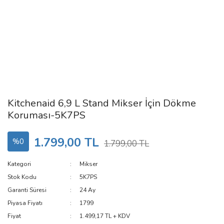
Kitchenaid 6,9 L Stand Mikser İçin Dökme
Koruması-5K7PS
1.799,00 TL
%0
1.799,00 TL
Kategori
Mikser
Stok Kodu
5K7PS
Garanti Süresi
24 Ay
Piyasa Fiyatı
1799
Fiyat
1.499,17 TL + KDV