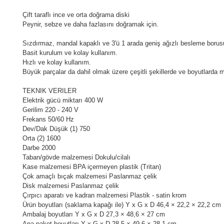
Çift taraflı ince ve orta doğrama diski
Peynir, sebze ve daha fazlasını doğramak için.
Sızdırmaz, mandal kapaklı ve 3'ü 1 arada geniş ağızlı besleme boru
Basit kurulum ve kolay kullanım.
Hızlı ve kolay kullanım.
Büyük parçalar da dahil olmak üzere çeşitli şekillerde ve boyutlarda 
TEKNIK VERILER
Elektrik gücü miktarı 400 W
Gerilim 220 - 240 V
Frekans 50/60 Hz
Dev/Dak Düşük (1) 750
Orta (2) 1600
Darbe 2000
Taban/gövde malzemesi Dokulu/cilalı
Kase malzemesi BPA içermeyen plastik (Tritan)
Çok amaçlı bıçak malzemesi Paslanmaz çelik
Disk malzemesi Paslanmaz çelik
Çırpıcı aparatı ve kadran malzemesi Plastik - satin krom
Ürün boyutları (saklama kapağı ile) Y x G x D 46,4 × 22,2 × 22,2 cm
Ambalaj boyutları Y x G x D 27,3 × 48,6 × 27 cm
Ana paket boyutları Y x G x D 28,5 × 49,6 × 28,1 cm