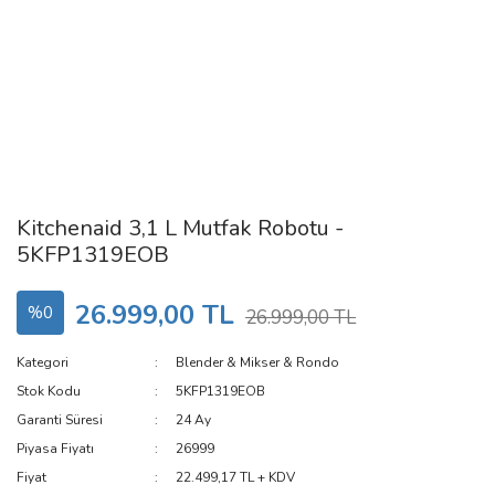
Kitchenaid 3,1 L Mutfak Robotu -
5KFP1319EOB
26.999,00 TL
%0
26.999,00 TL
Kategori
Blender & Mikser & Rondo
Stok Kodu
5KFP1319EOB
Garanti Süresi
24 Ay
Piyasa Fiyatı
26999
Fiyat
22.499,17 TL + KDV