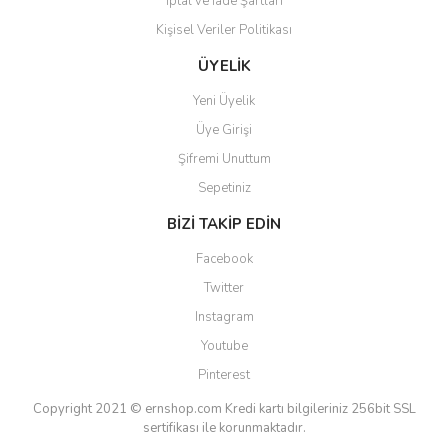
İptal ve İade Şartları
Kişisel Veriler Politikası
Gönder
ÜYELİK
Yeni Üyelik
Üye Girişi
Şifremi Unuttum
Sepetiniz
BİZİ TAKİP EDİN
Facebook
Twitter
Instagram
Youtube
Pinterest
Copyright 2021 © ernshop.com
Kredi kartı bilgileriniz 256bit SSL
sertifikası ile korunmaktadır.