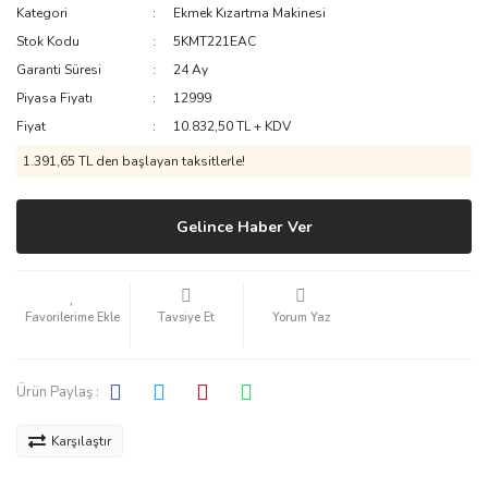
Kategori
Ekmek Kızartma Makinesi
Stok Kodu
5KMT221EAC
Garanti Süresi
24 Ay
Piyasa Fiyatı
12999
Fiyat
10.832,50 TL + KDV
1.391,65 TL den başlayan taksitlerle!
Gelince Haber Ver
Tavsiye Et
Yorum Yaz
Ürün Paylaş :
Karşılaştır