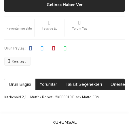
Gelince Haber Ver
Tavsiye Et
Yorum Yaz
Ürün Paylaş :
Karşılaştır
Ürün Bilgisi
Yorumlar
Taksit Seçenekleri
Önerilerin
Kitchenaid 2,1 L Mutfak Robotu 5KFP0919 Black Matte-EBM
Bu ürünün fiyat bilgisi, resim, ürün açıklamalarında ve diğer
konularda yetersiz gördüğünüz noktaları öneri formunu kullanarak
Bu ürüne ilk yorumu siz yapın!
KURUMSAL
tarafımıza iletebilirsiniz.
Görüş ve önerileriniz için teşekkür ederiz.