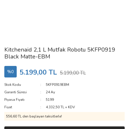
Kitchenaid 2,1 L Mutfak Robotu 5KFP0919
Black Matte-EBM
5.199,00 TL
%0
5.199,00 TL
Stok Kodu
5KFP0919EBM
Garanti Süresi
24 Ay
Piyasa Fiyatı
5199
Fiyat
4.332,50 TL + KDV
556,60 TL den başlayan taksitlerle!