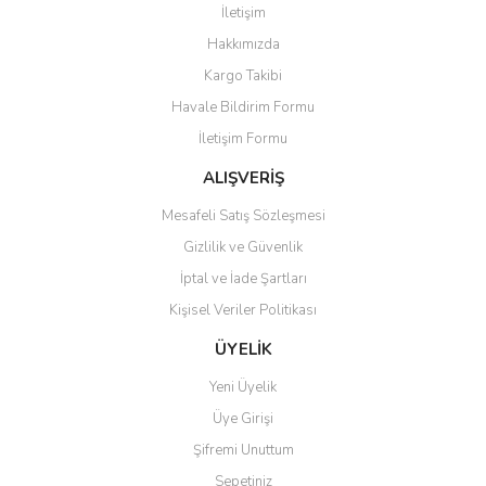
İletişim
Yorum Yaz
Hakkımızda
Ürün resmi kalitesiz, bozuk veya görüntülenemiyor.
Kargo Takibi
Ürün açıklamasında eksik bilgiler bulunuyor.
Havale Bildirim Formu
Ürün bilgilerinde hatalar bulunuyor.
İletişim Formu
Ürün fiyatı diğer sitelerden daha pahalı.
Bu ürüne benzer farklı alternatifler olmalı.
ALIŞVERİŞ
Mesafeli Satış Sözleşmesi
Gizlilik ve Güvenlik
İptal ve İade Şartları
Kişisel Veriler Politikası
Gönder
ÜYELİK
Yeni Üyelik
Üye Girişi
Şifremi Unuttum
Sepetiniz