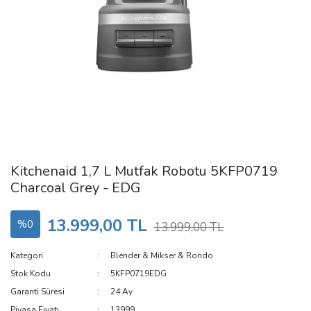
Kitchenaid 1,7 L Mutfak Robotu 5KFP0719
Charcoal Grey - EDG
13.999,00 TL
%0
13.999,00 TL
Kategori
Blender & Mikser & Rondo
Stok Kodu
5KFP0719EDG
Garanti Süresi
24 Ay
Piyasa Fiyatı
13999