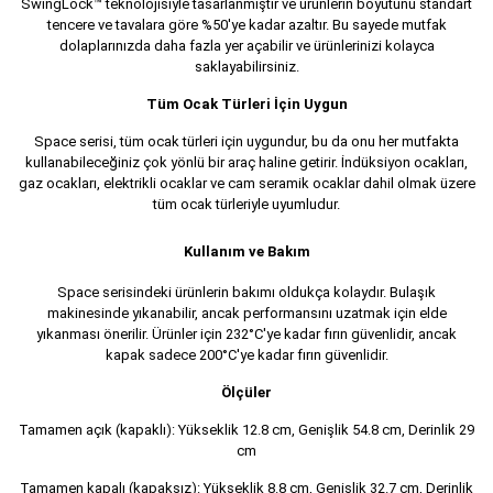
SwingLock™ teknolojisiyle tasarlanmıştır ve ürünlerin boyutunu standart
tencere ve tavalara göre %50'ye kadar azaltır. Bu sayede mutfak
dolaplarınızda daha fazla yer açabilir ve ürünlerinizi kolayca
saklayabilirsiniz.
Tüm Ocak Türleri İçin Uygun
Space serisi, tüm ocak türleri için uygundur, bu da onu her mutfakta
kullanabileceğiniz çok yönlü bir araç haline getirir. İndüksiyon ocakları,
gaz ocakları, elektrikli ocaklar ve cam seramik ocaklar dahil olmak üzere
tüm ocak türleriyle uyumludur.
Kullanım ve Bakım
Space serisindeki ürünlerin bakımı oldukça kolaydır. Bulaşık
makinesinde yıkanabilir, ancak performansını uzatmak için elde
yıkanması önerilir. Ürünler için 232°C'ye kadar fırın güvenlidir, ancak
kapak sadece 200°C'ye kadar fırın güvenlidir.
Ölçüler
Tamamen açık (kapaklı): Yükseklik 12.8 cm, Genişlik 54.8 cm, Derinlik 29
cm
Tamamen kapalı (kapaksız): Yükseklik 8.8 cm, Genişlik 32.7 cm, Derinlik