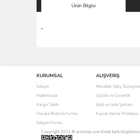
Ürün Bilgisi
Bu ürünün fiyat bilgisi, resim, ürün açıklamalarında 
Görüş ve önerileriniz için teşekkür ederiz.
KURUMSAL
ALIŞVERİŞ
Ürün resmi kalitesiz, bozuk veya görüntülenemiyo
Ürün açıklamasında eksik bilgiler bulunuyor.
İletişim
Mesafeli Satış Sözleşme
Ürün bilgilerinde hatalar bulunuyor.
Hakkımızda
Gizlilik ve Güvenlik
Ürün fiyatı diğer sitelerden daha pahalı.
Kargo Takibi
İptal ve İade Şartları
Bu ürüne benzer farklı alternatifler olmalı.
Havale Bildirim Formu
Kişisel Veriler Politikası
İletişim Formu
Copyright 2021 © ernshop.com
Kredi kartı bilgilerin