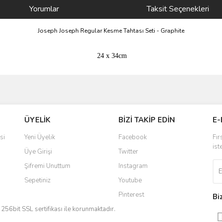
Yorumlar
Taksit Seçenekleri
Joseph Joseph Regular Kesme Tahtası Seti - Graphite
24 x 34cm
ve diğer konularda yetersiz gördüğünüz noktaları öneri formunu kullanarak taraf
Bu ürüne ilk yorumu siz yapın!
ÜYELİK
BİZİ TAKİP EDİN
E-
r.
Yorum Yaz
si
Yeni Üyelik
Facebook
Fır
ist
Üye Girişi
Twitter
Şifremi Unuttum
Instagram
Sepetiniz
Youtube
Pinterest
Bi
iz 256bit SSL sertifikası ile korunmaktadır.