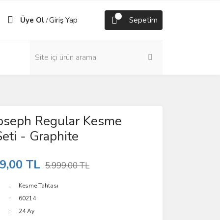
Üye Ol
Giriş Yap
Sepetim
/
Joseph Regular Kesme
Seti - Graphite
9,00 TL
5.999,00 TL
Kesme Tahtası
60214
24 Ay