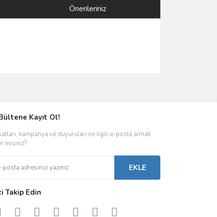
Önerileriniz
ımıza iletebilirsiniz.
Bültene Kayıt Ol!
satları, kampanya ve duyuruları ile ilgili e-posta almak
er misiniz?
EKLE
zi Takip Edin