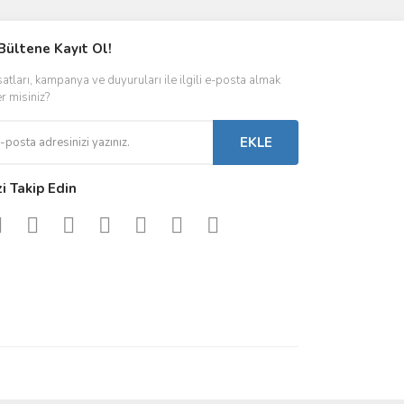
Bültene Kayıt Ol!
satları, kampanya ve duyuruları ile ilgili e-posta almak
er misiniz?
EKLE
zi Takip Edin