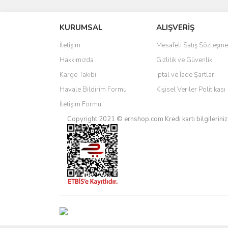
Görüş ve önerileriniz için teşekkür ederiz.
KURUMSAL
ALIŞVERİŞ
Ürün resmi kalitesiz, bozuk veya görüntülenemiyo
Ürün açıklamasında eksik bilgiler bulunuyor.
İletişim
Mesafeli Satış Sözleşme
Ürün bilgilerinde hatalar bulunuyor.
Hakkımızda
Gizlilik ve Güvenlik
Ürün fiyatı diğer sitelerden daha pahalı.
Kargo Takibi
İptal ve İade Şartları
Bu ürüne benzer farklı alternatifler olmalı.
Havale Bildirim Formu
Kişisel Veriler Politikası
İletişim Formu
Copyright 2021 © ernshop.com
Kredi kartı bilgilerin