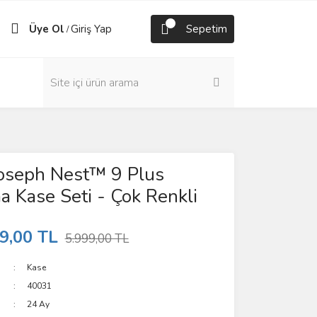
Üye Ol
Giriş Yap
Sepetim
/
Joseph Nest™ 9 Plus
ma Kase Seti - Çok Renkli
9,00 TL
5.999,00 TL
Kase
40031
24 Ay