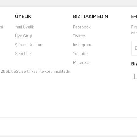
Bu ürüne ilk yorumu siz yapın!
ÜYELİK
BİZİ TAKİP EDİN
E-
r.
Yorum Yaz
si
Yeni Üyelik
Facebook
Fır
ist
Üye Girişi
Twitter
Şifremi Unuttum
Instagram
Sepetiniz
Youtube
Pinterest
Bi
iz 256bit SSL sertifikası ile korunmaktadır.
Gönder