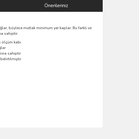
Önerileriniz
ğlar, böylece mutlak minimum yer kaplar. Bu farklı ve
a sahiptir.
5 x ölçüm kabı
ğlar
ına sahiptir
elirtilmiştir
ımıza iletebilirsiniz.