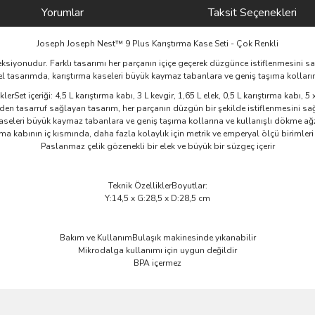
Yorumlar
Taksit Seçenekleri
Joseph Joseph Nest™ 9 Plus Karıştırma Kase Seti - Çok Renkli
ksiyonudur. Farklı tasarımı her parçanın içiçe geçerek düzgünce istiflenmesini sa
l tasarımda, karıştırma kaseleri büyük kaymaz tabanlara ve geniş taşıma kolların
lerSet içeriği: 4,5 L karıştırma kabı, 3 L kevgir, 1,65 L elek, 0,5 L karıştırma kabı, 
den tasarruf sağlayan tasarım, her parçanın düzgün bir şekilde istiflenmesini sa
kaseleri büyük kaymaz tabanlara ve geniş taşıma kollarına ve kullanışlı dökme ağz
ırma kabının iç kısmında, daha fazla kolaylık için metrik ve emperyal ölçü birimleri b
Paslanmaz çelik gözenekli bir elek ve büyük bir süzgeç içerir
Teknik ÖzelliklerBoyutlar:
Y:14,5 x G:28,5 x D:28,5 cm
Bakım ve KullanımBulaşık makinesinde yıkanabilir
Mikrodalga kullanımı için uygun değildir
BPA içermez
ve diğer konularda yetersiz gördüğünüz noktaları öneri formunu kullanarak taraf