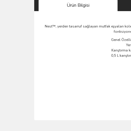
Ürün Bilgisi
Nest™, yerden tasarruf sağlayan mutfak eşyaları kole
fonksiyone
Genel Özellik
Yer
Karıştırma 
0,5 L karışt
Bu ürünün fiyat bilgisi, resim, ürün açıklamalarında 